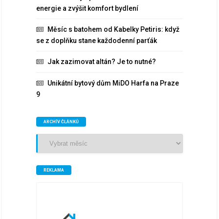
energie a zvýšit komfort bydlení
Měsíc s batohem od Kabelky Petiris: když
se z doplňku stane každodenní parťák
Jak zazimovat altán? Je to nutné?
Unikátní bytový dům MiDO Harfa na Praze
9
ARCHÍV ČLÁNKŮ
Archív
článků
REKLAMA