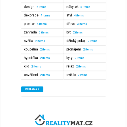
pokoji,
design
nábytek
8 items
5 items
koupelně
dekorace
styl
a
4 items
4 items
kuchyni?
prostor
dřevo
4 items
3 items
zahrada
byt
3 items
2 items
světla
dětský pokoj
2 items
2 items
koupelna
pronájem
2 items
2 items
hypotéka
byty
2 items
2 items
klid
relax
2 items
2 items
osvětlení
světlo
2 items
2 items
REKLAMA 2