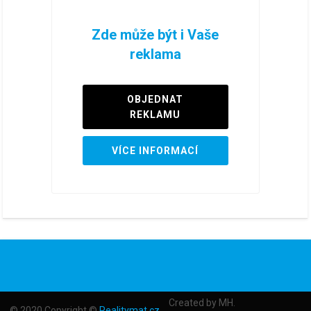
Zde může být i Vaše
reklama
OBJEDNAT
REKLAMU
VÍCE INFORMACÍ
Created by MH.
© 2020 Copyright ©
Realitymat.cz
.