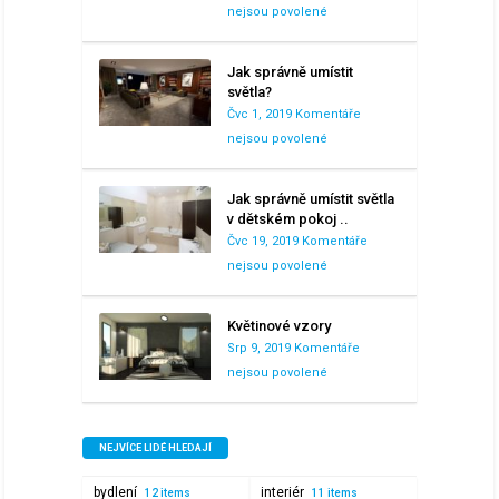
nejsou povolené
u
textu
s
Jak správně umístit
názvem
světla?
Laser
Čvc 1, 2019
Komentáře
vypráví
nejsou povolené
u
příběhy.
textu
Dřevo,
s
Jak správně umístit světla
světlo
názvem
v dětském pokoj ..
a
Jak
Čvc 19, 2019
Komentáře
emoce
správně
nejsou povolené
u
v
umístit
textu
rukou
světla?
s
Květinové vzory
společnosti
názvem
Srp 9, 2019
Komentáře
KELVEL
Jak
nejsou povolené
u
s.r.o.
správně
textu
umístit
s
světla
názvem
NEJVÍCE LIDÉ HLEDAJÍ
v
Květinové
dětském
bydlení
interiér
12 items
11 items
vzory