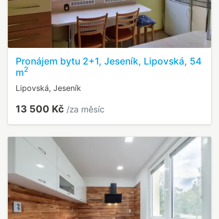
Pronájem bytu 2+1, Jeseník, Lipovská, 54
2
m
Lipovská, Jeseník
13 500 Kč
/za měsíc