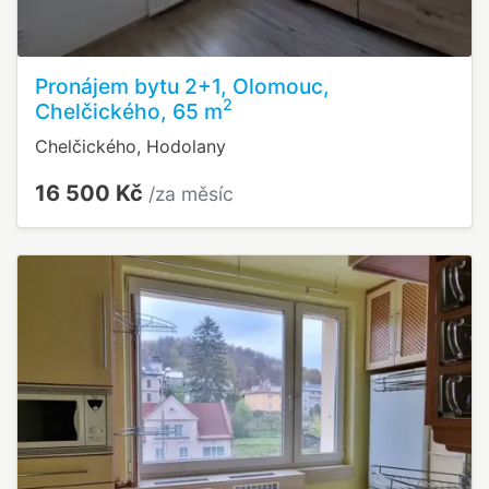
Pronájem bytu 2+1, Olomouc,
2
Chelčického, 65 m
Chelčického, Hodolany
16 500 Kč
/za měsíc