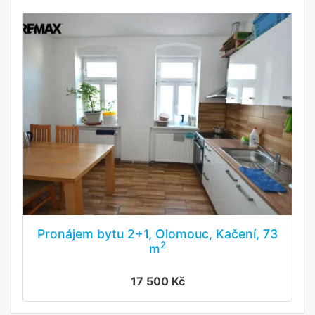
Pronájem bytu 2+1, Olomouc, Kačení, 73
2
m
17 500 Kč