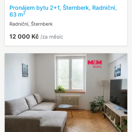
Pronájem bytu 2+1, Šternberk, Radniční,
2
63 m
Radniční, Šternberk
12 000 Kč
/za měsíc