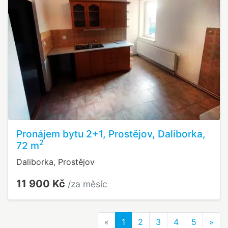
Pronájem bytu 2+1, Prostějov, Daliborka,
2
72 m
Daliborka, Prostějov
11 900 Kč
/za měsíc
Previous
Nex
«
1
2
3
4
5
»