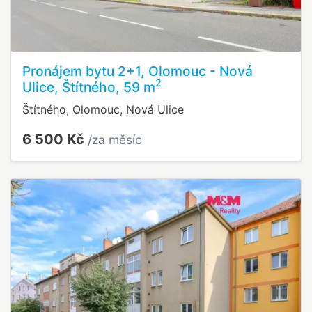
Pronájem bytu 2+1, Olomouc - Nová
2
Ulice, Štítného, 59 m
Štítného, Olomouc, Nová Ulice
6 500 Kč
/za měsíc