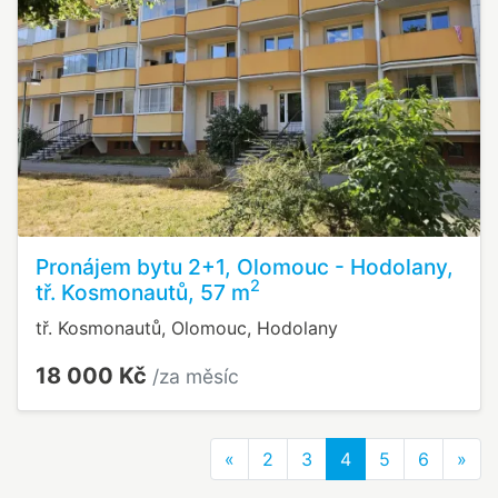
Pronájem bytu 2+1, Olomouc - Hodolany,
2
tř. Kosmonautů, 57 m
tř. Kosmonautů, Olomouc, Hodolany
18 000 Kč
/za měsíc
Previous
Nex
«
2
3
4
5
6
»