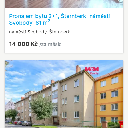
Pronájem bytu 2+1, Šternberk, náměstí
2
Svobody, 81 m
náměstí Svobody, Šternberk
14 000 Kč
/za měsíc