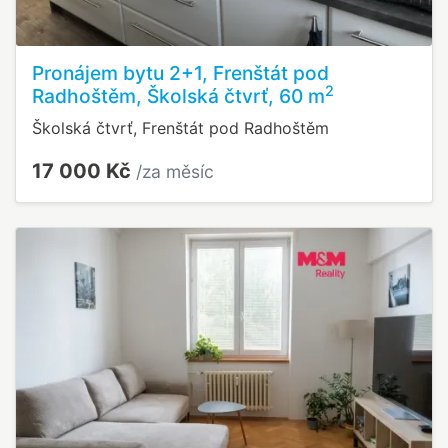
Pronájem bytu 2+1, Frenštát pod
2
Radhoštěm, Školská čtvrť, 60 m
Školská čtvrť, Frenštát pod Radhoštěm
17 000 Kč
/za měsíc