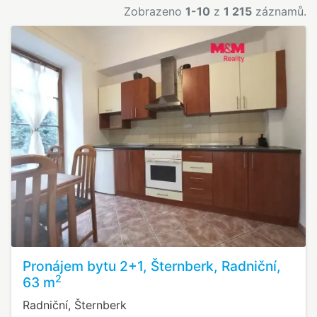
Zobrazeno
1-10
z
1 215
záznamů.
Pronájem bytu 2+1, Šternberk, Radniční,
2
63 m
Radniční, Šternberk