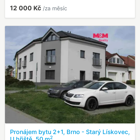
12 000 Kč
/za měsíc
Pronájem bytu 2+1, Brno - Starý Lískovec,
2
U hřiště, 50 m