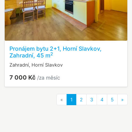
Pronájem bytu 2+1, Horní Slavkov,
2
Zahradní, 45 m
Zahradní, Horní Slavkov
7 000 Kč
/za měsíc
Previous
Nex
«
1
2
3
4
5
»