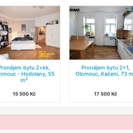
Pronájem bytu 2+kk,
Pronájem bytu 2+1,
omouc - Hodolany, 55
Olomouc, Kačení, 73 
2
m
15 500 Kč
17 500 Kč