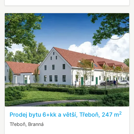
2
Prodej bytu 6+kk a větší, Třeboň, 247 m
Třeboň, Branná