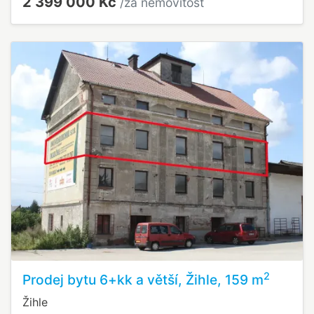
2 399 000 Kč
/za nemovitost
2
Prodej bytu 6+kk a větší, Žihle, 159 m
Žihle