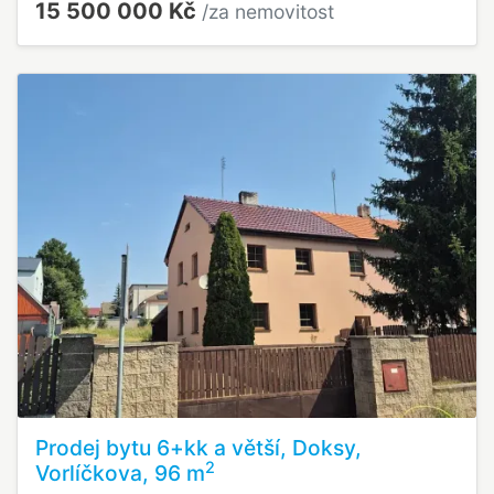
15 500 000 Kč
/za nemovitost
Prodej bytu 6+kk a větší, Doksy,
2
Vorlíčkova, 96 m