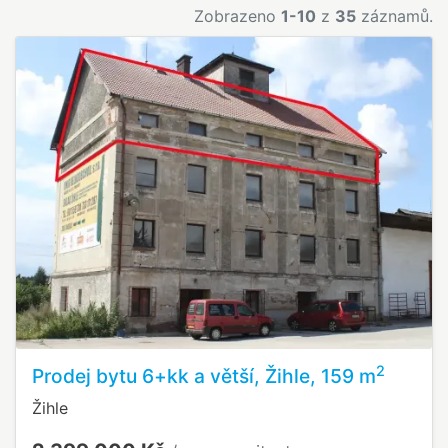
Zobrazeno
1-10
z
35
záznamů.
2
Prodej bytu 6+kk a větší, Žihle, 159 m
Žihle