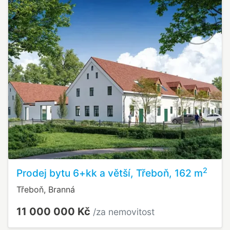
2
Prodej bytu 6+kk a větší, Třeboň, 162 m
Třeboň, Branná
11 000 000 Kč
/za nemovitost