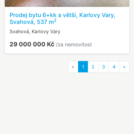
Prodej bytu 6+kk a větší, Karlovy Vary,
2
Svahová, 537 m
Svahová, Karlovy Vary
29 000 000 Kč
/za nemovitost
Previous
Nex
«
1
2
3
4
»