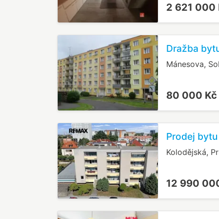
2 621 000
Dražba byt
Mánesova, So
80 000 K
Prodej bytu
Kolodějská, Pr
12 990 00