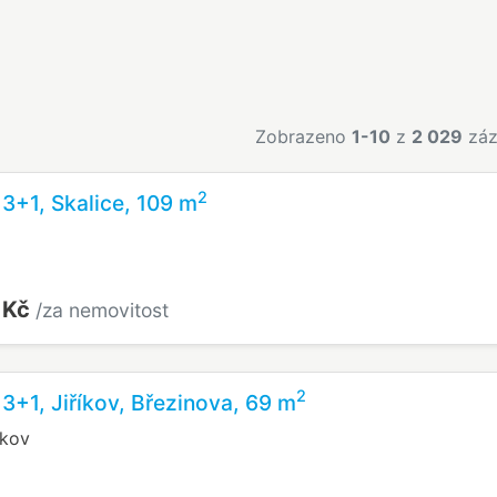
Zobrazeno
1-10
z
2 029
záz
2
 3+1, Skalice, 109 m
 Kč
/za nemovitost
2
 3+1, Jiříkov, Březinova, 69 m
íkov