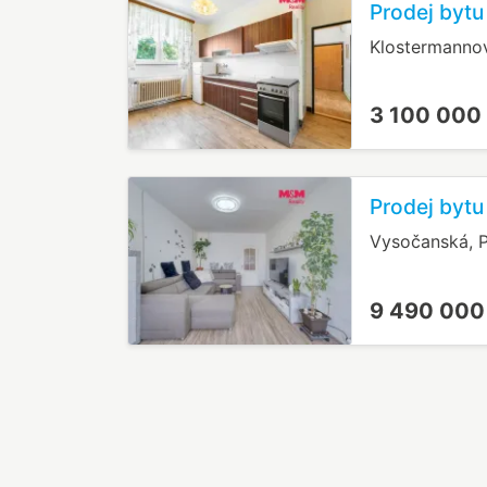
Prodej bytu
Klostermanno
3 100 000
Prodej bytu
Vysočanská, P
9 490 000