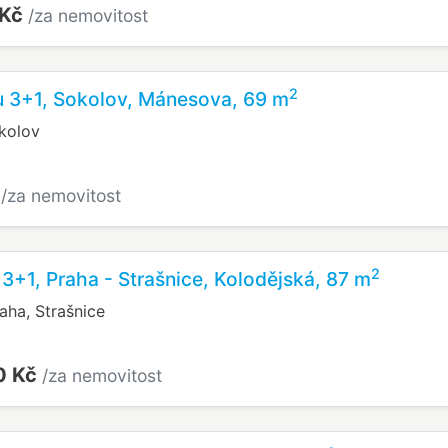
 Kč
/za nemovitost
2
u 3+1, Sokolov, Mánesova, 69 m
kolov
č
/za nemovitost
2
 3+1, Praha - Strašnice, Kolodějská, 87 m
aha, Strašnice
0 Kč
/za nemovitost