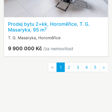
Prodej bytu 2+kk, Horoměřice, T. G.
2
Masaryka, 95 m
T. G. Masaryka, Horoměřice
9 900 000 Kč
/za nemovitost
Previous
Nex
«
1
2
3
4
5
»