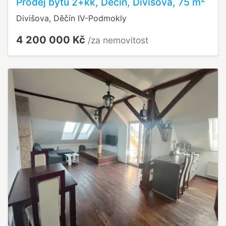
Prodej bytu 2+kk, Děčín, Divišova, 75 m
Divišova, Děčín IV-Podmokly
4 200 000 Kč
/za nemovitost