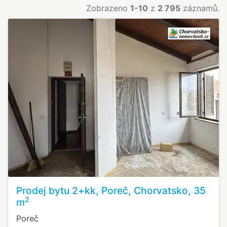
Zobrazeno
1-10
z
2 795
záznamů.
Prodej bytu 2+kk, Poreč, Chorvatsko, 35
2
m
Poreč