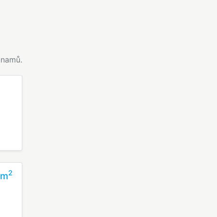
namů.
2
 m