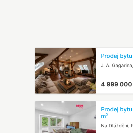
Prodej bytu
J. A. Gagarina
4 999 000
Prodej bytu
2
m
Na Dláždění, P