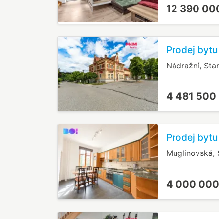
12 390 00
Prodej bytu
Nádražní, Sta
4 481 500
Prodej bytu
Muglinovská, 
4 000 000