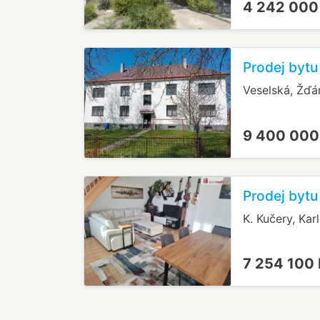
4 242 000
Prodej bytu
Veselská, Žďá
9 400 000
Prodej bytu
K. Kučery, Kar
7 254 100