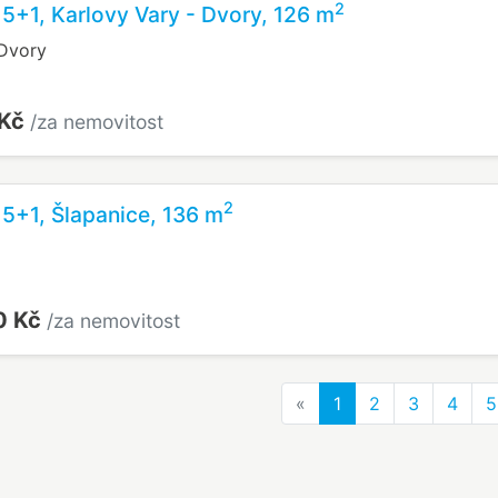
2
 5+1, Karlovy Vary - Dvory, 126 m
 Dvory
 Kč
/za nemovitost
2
 5+1, Šlapanice, 136 m
0 Kč
/za nemovitost
Previous
«
1
2
3
4
5