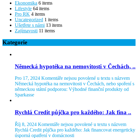
Ekonomika
6 items
Lifestyle
64 items
Pro RK
4 items
Uncategorized
1 items
Ušetřete s námi
13 items
Zajímavosti
11 items
Kategorie
Německá hypotéka na nemovitosti v Čechách, ..
Pro 17, 2024
Komentáře nejsou povolené
u textu s názvem
Německá hypotéka na nemovitosti v Čechách, nebo spoření s
německou státní podporou: Výhodné finanční produkty od
Sparkasse
Rychlá Credit půjčka pro každého: Jak fina ..
Říj 8, 2024
Komentáře nejsou povolené
u textu s názvem
Rychlá Credit půjčka pro každého: Jak financovat energeticky
úsporná opatření v domácnosti