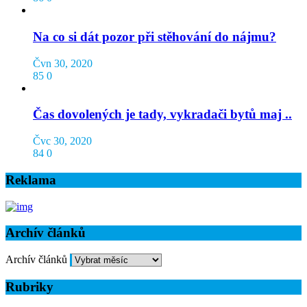
Na co si dát pozor při stěhování do nájmu?
Čvn 30, 2020
85
0
Čas dovolených je tady, vykradači bytů maj ..
Čvc 30, 2020
84
0
Reklama
Archív článků
Archív článků
Rubriky