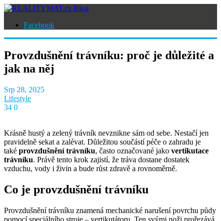
Facebook
Provzdušnění trávníku: proč je důležité a
jak na něj
Srp 28, 2025
Lifestyle
34
0
Krásně hustý a zelený trávník nevznikne sám od sebe. Nestačí jen
pravidelně sekat a zalévat. Důležitou součástí péče o zahradu je
také
provzdušnění trávníku
, často označované jako
vertikutace
trávníku
. Právě tento krok zajistí, že tráva dostane dostatek
vzduchu, vody i živin a bude růst zdravě a rovnoměrně.
Co je provzdušnění trávníku
Provzdušnění trávníku znamená mechanické narušení povrchu půdy
pomocí speciálního stroje – vertikutátoru. Ten svými noži prořezává