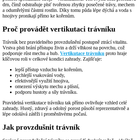
drn, čímž odstraňuje plsť tvořenou zbytky posečené trávy, mechem
a odumřelými částmi rostlin. Díky tomu půda lépe dýchá a voda s
hnojivy pronikají přímo ke kořenům.
Proč provádět vertikutaci trávníku
Trávník bez pravidelného provzdušnění postupně ztrácí vitalitu.
Vrstva plsti brání přístupu živin a drží vlhkost na povrchu, což
podporuje růst mechu a hub.
Vertikutace trávníku
proto hraje
klíčovou roli v celkové kondici zahrady. Zajišťuje:
lepší přístup vzduchu ke kořenům,
rychlejší vsakování vody,
efektivnější využití hnojiva,
omezení výskytu mechu a plísní,
podporu hustoty a síly trávníku.
Pravidelná vertikutace trávníku tak přímo ovlivňuje vzhled celé
zahrady. Hustý, zdravý a odolný porost působí reprezentativně a
lépe odolává zátěži i proměnlivému počasí.
Jak provzdušnit trávník