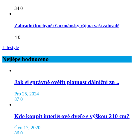
34
0
Zahradní kuchyně: Gurmánský ráj na vaší zahradě
4
0
Lifestyle
Nejlépe hodnoceno
Jak si správně ověřit platnost dálniční zn ..
Pro 25, 2024
87
0
Kde koupit interiérové dveře s výškou 210 cm?
Čvn 17, 2020
86
0