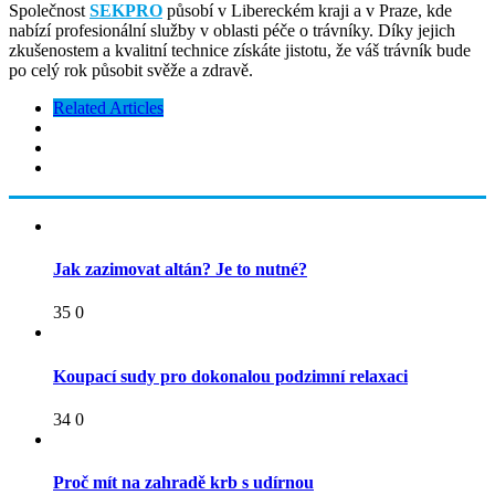
Společnost
SEKPRO
působí v Libereckém kraji a v Praze, kde
nabízí profesionální služby v oblasti péče o trávníky. Díky jejich
zkušenostem a kvalitní technice získáte jistotu, že váš trávník bude
po celý rok působit svěže a zdravě.
Related Articles
Jak zazimovat altán? Je to nutné?
35
0
Koupací sudy pro dokonalou podzimní relaxaci
34
0
Proč mít na zahradě krb s udírnou