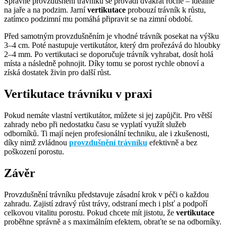
Správné provzdušnění trávníku se provádí dvakrát ročně – ideálně
na jaře a na podzim. Jarní
vertikutace
probouzí trávník k růstu,
zatímco podzimní mu pomáhá připravit se na zimní období.
Před samotným provzdušněním je vhodné trávník posekat na výšku
3–4 cm. Poté nastupuje vertikutátor, který drn prořezává do hloubky
2–4 mm. Po vertikutaci se doporučuje trávník vyhrabat, dosít holá
místa a následně pohnojit. Díky tomu se porost rychle obnoví a
získá dostatek živin pro další růst.
Vertikutace trávníku v praxi
Pokud nemáte vlastní vertikutátor, můžete si jej zapůjčit. Pro větší
zahrady nebo při nedostatku času se vyplatí využít služeb
odborníků. Ti mají nejen profesionální techniku, ale i zkušenosti,
díky nimž zvládnou
provzdušnění trávníku
efektivně a bez
poškození porostu.
Závěr
Provzdušnění trávníku představuje zásadní krok v péči o každou
zahradu. Zajistí zdravý růst trávy, odstraní mech i plsť a podpoří
celkovou vitalitu porostu. Pokud chcete mít jistotu, že
vertikutace
proběhne správně a s maximálním efektem, obraťte se na odborníky.