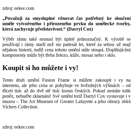
zdroj: eekee.com
„Považuji za smysluplné věnovat čas potřebný ke sloučení
uměle vytvořeného i přirozeného prvku do umělecké tvorby,
která zachycuje představivost.“ (Darryl Cox)
Výběr rámu také nemusí být úplně jednoznačný. K výrobě se
používají i rámy starší než sto padesát let, které za sebou už mají
nějakou historii, tudíž cena tohoto umění stále stoupá. Doplňujícími
komponenty může být třeba železo, kůže, mosaz nebo i sklo.
Koupit si ho můžete i vy!
Tento druh umění Fusion Frame si můžete zakoupit i vy na
internetu, ale jeho cena se pohybuje ve hvězdných výšinách – od
třiceti tisíc až do dvě stě tisíc korun českých. Pokud nemáte tolik
peněz, nebuďte zklamáni! Své umění totiž Darryl Cox vystavuje i v
muzeu – The Art Museum of Greater Lafayette a jeho obrazy sbírá
Vickers Collection.
zdroj: eekee.com