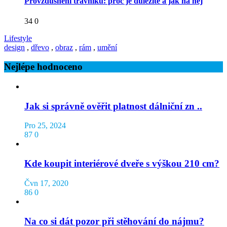
Provzdušnění trávníku: proč je důležité a jak na něj
34
0
Lifestyle
design
,
dřevo
,
obraz
,
rám
,
umění
Nejlépe hodnoceno
Jak si správně ověřit platnost dálniční zn ..
Pro 25, 2024
87
0
Kde koupit interiérové dveře s výškou 210 cm?
Čvn 17, 2020
86
0
Na co si dát pozor při stěhování do nájmu?