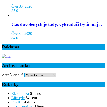
Čvn 30, 2020
85
0
Čas dovolených je tady, vykradači bytů maj ..
Čvc 30, 2020
84
0
Reklama
Archív článků
Archív článků
Rubriky
Ekonomika
6 items
Lifestyle
64 items
Pro RK
4 items
Uncategorized
1 items