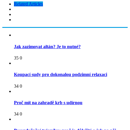
Related Articles
Jak zazimovat altán? Je to nutné?
35
0
Koupací sudy pro dokonalou podzimní relaxaci
34
0
Proč mít na zahradě krb s udírnou
34
0