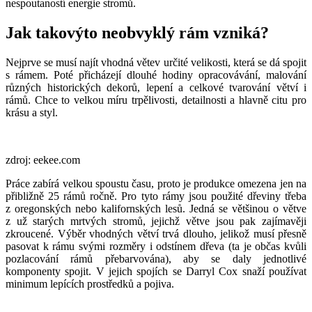
nespoutaností energie stromů.
Jak takovýto neobvyklý rám vzniká?
Nejprve se musí najít vhodná větev určité velikosti, která se dá spojit
s rámem. Poté přicházejí dlouhé hodiny opracovávání, malování
různých historických dekorů, lepení a celkové tvarování větví i
rámů. Chce to velkou míru trpělivosti, detailnosti a hlavně citu pro
krásu a styl.
zdroj: eekee.com
Práce zabírá velkou spoustu času, proto je produkce omezena jen na
přibližně 25 rámů ročně. Pro tyto rámy jsou použité dřeviny třeba
z oregonských nebo kalifornských lesů. Jedná se většinou o větve
z už starých mrtvých stromů, jejichž větve jsou pak zajímavěji
zkroucené. Výběr vhodných větví trvá dlouho, jelikož musí přesně
pasovat k rámu svými rozměry i odstínem dřeva (ta je občas kvůli
pozlacování rámů přebarvována), aby se daly jednotlivé
komponenty spojit. V jejich spojích se Darryl Cox snaží používat
minimum lepících prostředků a pojiva.