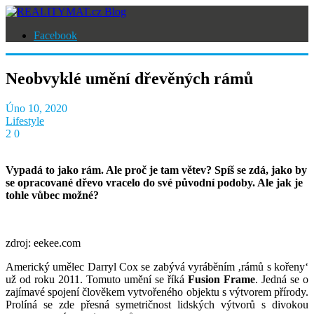
Facebook
Neobvyklé umění dřevěných rámů
Úno 10, 2020
Lifestyle
2
0
Vypadá to jako rám. Ale proč je tam větev? Spíš se zdá, jako by
se opracované dřevo vracelo do své původní podoby. Ale jak je
tohle vůbec možné?
zdroj: eekee.com
Americký umělec Darryl Cox se zabývá vyráběním ‚rámů s kořeny‘
už od roku 2011. Tomuto umění se říká
Fusion Frame
. Jedná se o
zajímavé spojení člověkem vytvořeného objektu s výtvorem přírody.
Prolíná se zde přesná symetričnost lidských výtvorů s divokou