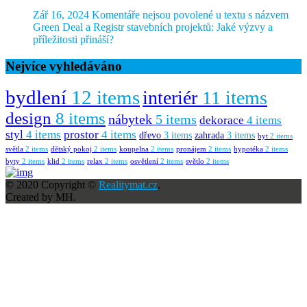
Zář 16, 2024
Komentáře nejsou povolené
u textu s názvem
Green Deal a Registr stavebních projektů: Jaké výzvy a
příležitosti přináší?
Nejvíce vyhledáváno
bydlení
12 items
interiér
11 items
design
8 items
nábytek
5 items
dekorace
4 items
styl
4 items
prostor
4 items
dřevo
3 items
zahrada
3 items
byt
2 items
světla
2 items
dětský pokoj
2 items
koupelna
2 items
pronájem
2 items
hypotéka
2 items
byty
2 items
klid
2 items
relax
2 items
osvětlení
2 items
světlo
2 items
© 2020 Copyright ©
Realitymat.cz
.
Created by MH.