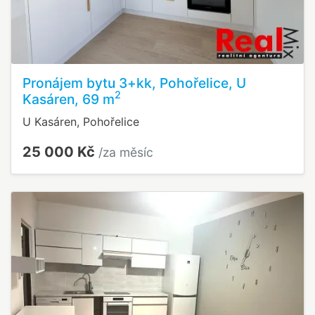
Pronájem bytu 3+kk, Pohořelice, U
2
Kasáren, 69 m
U Kasáren, Pohořelice
25 000 Kč
/za měsíc