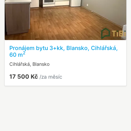
Pronájem bytu 3+kk, Blansko, Cihlářská,
2
60 m
Cihlářská, Blansko
17 500 Kč
/za měsíc