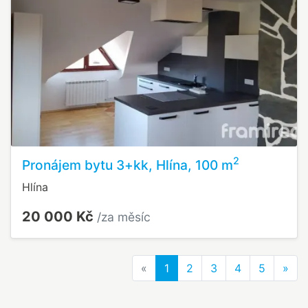
2
Pronájem bytu 3+kk, Hlína, 100 m
Hlína
20 000 Kč
/za měsíc
Previous
Nex
«
1
2
3
4
5
»