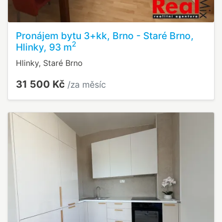
Pronájem bytu 3+kk, Brno - Staré Brno,
2
Hlinky, 93 m
Hlinky, Staré Brno
31 500 Kč
/za měsíc