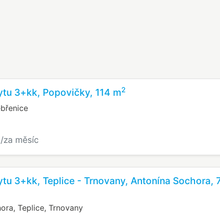
2
ytu 3+kk, Popovičky, 114 m
břenice
č
/za měsíc
tu 3+kk, Teplice - Trnovany, Antonína Sochora, 
ora, Teplice, Trnovany