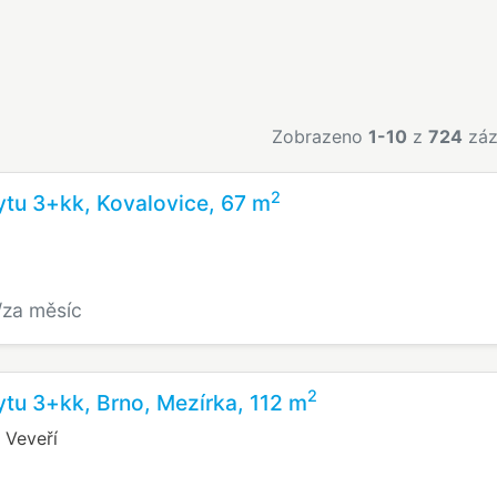
Zobrazeno
1-10
z
724
záz
2
tu 3+kk, Kovalovice, 67 m
/za měsíc
2
tu 3+kk, Brno, Mezírka, 112 m
 Veveří