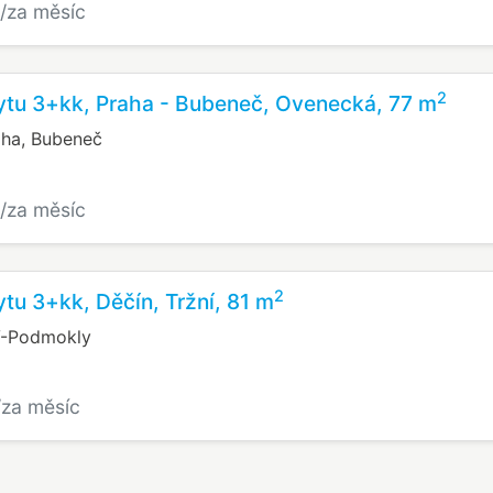
/za měsíc
2
ytu 3+kk, Praha - Bubeneč, Ovenecká, 77 m
aha, Bubeneč
/za měsíc
2
tu 3+kk, Děčín, Tržní, 81 m
IV-Podmokly
/za měsíc