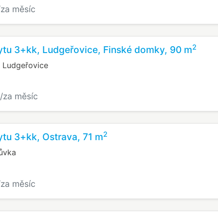
/za měsíc
2
ytu 3+kk, Ludgeřovice, Finské domky, 90 m
 Ludgeřovice
/za měsíc
2
tu 3+kk, Ostrava, 71 m
ůvka
/za měsíc