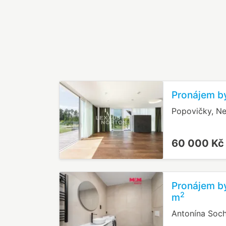
Pronájem b
Popovičky, Ne
60 000 K
Pronájem by
2
m
Antonína Soch