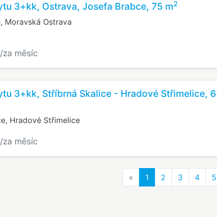
2
tu 3+kk, Ostrava, Josefa Brabce, 75 m
, Moravská Ostrava
/za měsíc
tu 3+kk, Stříbrná Skalice - Hradové Střimelice, 
ce, Hradové Střimelice
/za měsíc
Previous
«
1
2
3
4
5