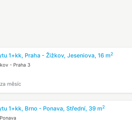
2
tu 1+kk, Praha - Žižkov, Jeseniova, 16 m
žkov - Praha 3
/za měsíc
2
tu 1+kk, Brno - Ponava, Střední, 39 m
, Ponava