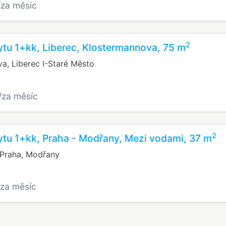
/za měsíc
2
tu 1+kk, Liberec, Klostermannova, 75 m
a, Liberec I-Staré Město
/za měsíc
2
tu 1+kk, Praha - Modřany, Mezi vodami, 37 m
 Praha, Modřany
/za měsíc