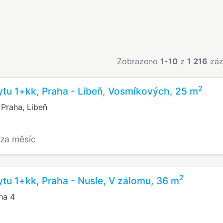
Zobrazeno
1-10
z
1 216
záz
2
tu 1+kk, Praha - Libeň, Vosmíkových, 25 m
Praha, Libeň
/za měsíc
2
tu 1+kk, Praha - Nusle, V zálomu, 36 m
ha 4