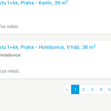
2
tu 1+kk, Praha - Karlín, 39 m
/za měsíc
2
tu 1+kk, Praha - Holešovice, V háji, 36 m
 Holešovice
/za měsíc
Previous
«
1
2
3
4
5