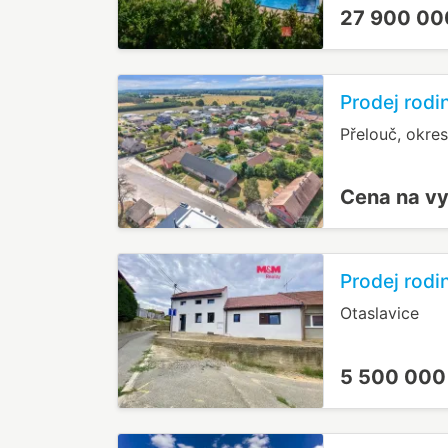
27 900 00
Prodej rodi
Přelouč, okre
Cena na v
Prodej rodi
Otaslavice
5 500 000