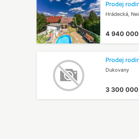
Prodej rod
Hrádecká, Ne
4 940 000
Prodej rod
Dukovany
3 300 000