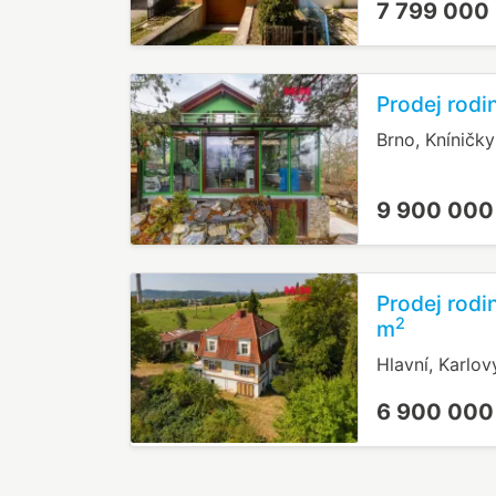
7 799 000
Prodej rodi
Brno, Kníničky
9 900 000
Prodej rodi
2
m
Hlavní, Karlov
6 900 000