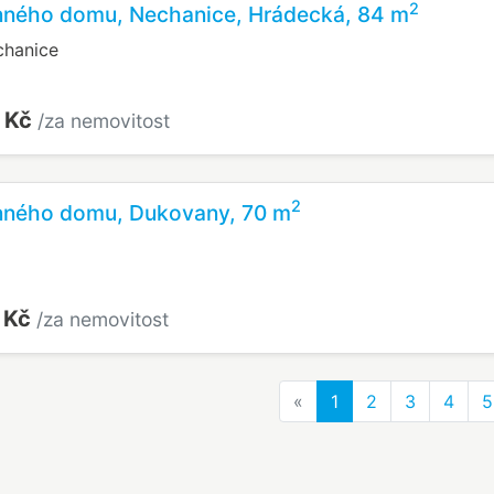
2
inného domu, Nechanice, Hrádecká, 84 m
chanice
 Kč
/za nemovitost
2
inného domu, Dukovany, 70 m
 Kč
/za nemovitost
Previous
«
1
2
3
4
5