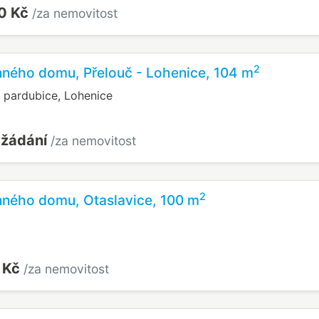
0 Kč
/za nemovitost
2
nného domu, Přelouč - Lohenice, 104 m
s pardubice, Lohenice
yžádání
/za nemovitost
2
nného domu, Otaslavice, 100 m
 Kč
/za nemovitost