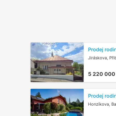
Prodej rodi
Jiráskova, Při
5 220 000
Prodej rod
Honzíkova, Ba