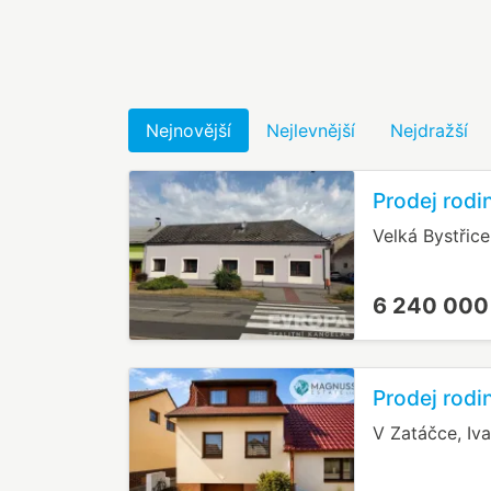
Nejnovější
Nejlevnější
Nejdražší
Prodej rodi
Velká Bystřic
6 240 000
Prodej rodi
V Zatáčce, Iv