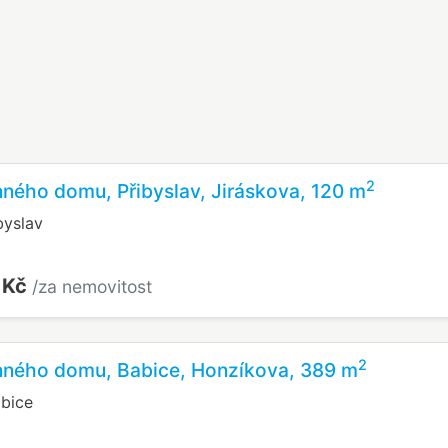
2
nného domu, Přibyslav, Jiráskova, 120 m
byslav
 Kč
/za nemovitost
2
inného domu, Babice, Honzíkova, 389 m
bice