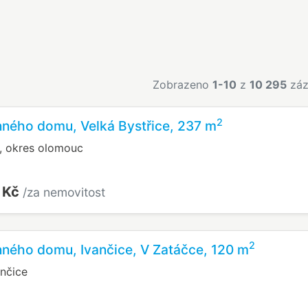
Zobrazeno
1-10
z
10 295
záz
2
nného domu, Velká Bystřice, 237 m
e, okres olomouc
 Kč
/za nemovitost
2
nného domu, Ivančice, V Zatáčce, 120 m
ančice