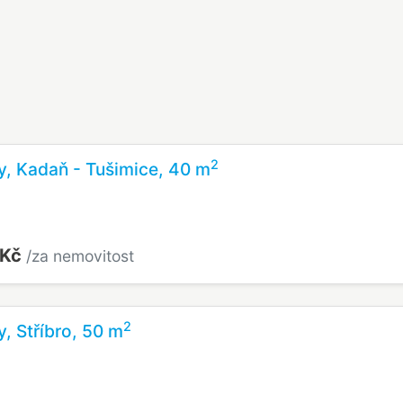
2
y, Kadaň - Tušimice, 40 m
 Kč
/za nemovitost
2
y, Stříbro, 50 m