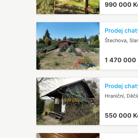
990 000 
Prodej chat
Štechova, Sla
1 470 000
Prodej chat
Hraniční, Děčí
550 000 