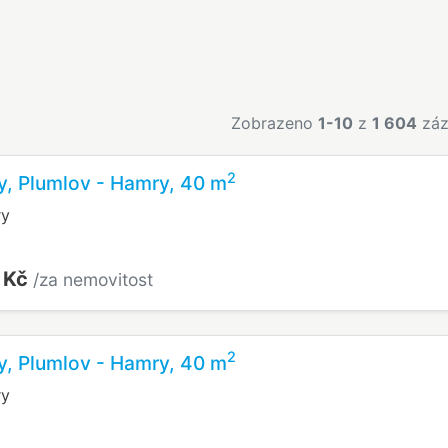
Zobrazeno
1-10
z
1 604
záz
2
y, Plumlov - Hamry, 40 m
ry
 Kč
/za nemovitost
2
y, Plumlov - Hamry, 40 m
ry