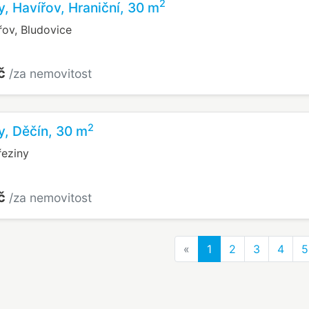
2
y, Havířov, Hraniční, 30 m
řov, Bludovice
Kč
/za nemovitost
2
y, Děčín, 30 m
řeziny
Kč
/za nemovitost
Previous
«
1
2
3
4
5