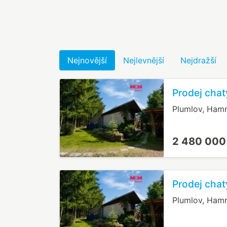
Nejnovější
Nejlevnější
Nejdražší
Prodej chat
Plumlov, Ham
2 480 000
Prodej chat
Plumlov, Ham