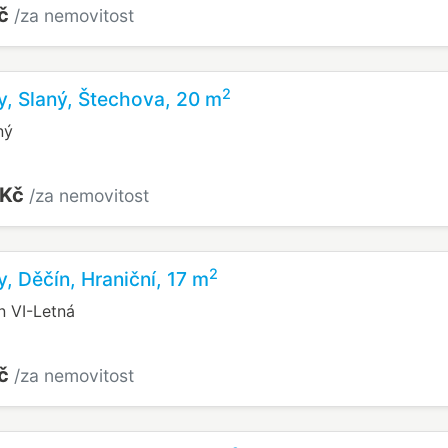
Kč
/za nemovitost
2
y, Slaný, Štechova, 20 m
ný
 Kč
/za nemovitost
2
y, Děčín, Hraniční, 17 m
n VI-Letná
Kč
/za nemovitost