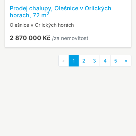
Prodej chalupy, Olešnice v Orlických
2
horách, 72 m
Olešnice v Orlických horách
2 870 000 Kč
/za nemovitost
Previous
Nex
«
1
2
3
4
5
»