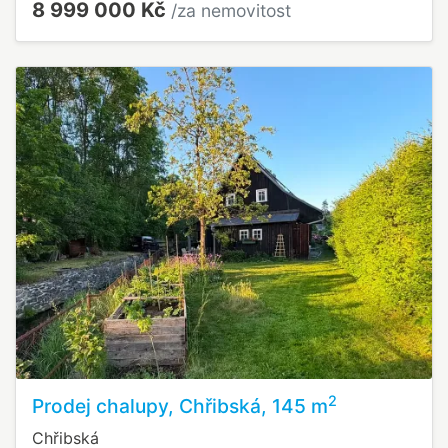
8 999 000 Kč
/za nemovitost
2
Prodej chalupy, Chřibská, 145 m
Chřibská