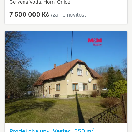
Červená Voda, Horní Orlice
7 500 000 Kč
/za nemovitost
2
Prodej chalupy, Vestec, 350 m