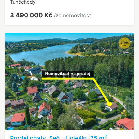
Tuněchody
3 490 000 Kč
/za nemovitost
2
Prodej chaty, Seč - Hoješín, 25 m