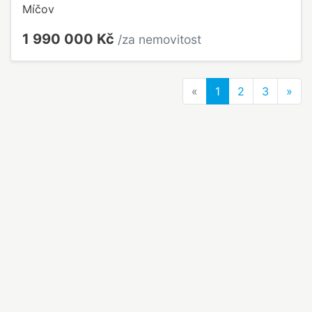
Míčov
1 990 000 Kč
/za nemovitost
Previous
Nex
«
1
2
3
»