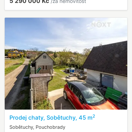
5 290 000 Kč
/za nemovitost
2
Prodej chaty, Sobětuchy, 45 m
Sobětuchy, Pouchobrady