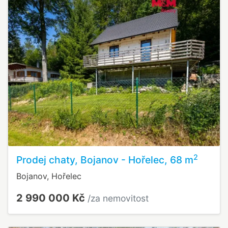
2
Prodej chaty, Bojanov - Hořelec, 68 m
Bojanov, Hořelec
2 990 000 Kč
/za nemovitost