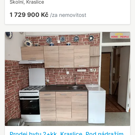
Školní, Kraslice
1 729 900 Kč
/za nemovitost
Prodej bytu 2+kk, Kraslice, Pod nádražím,