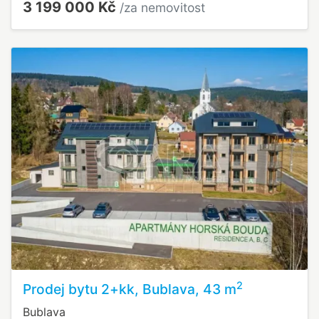
3 199 000 Kč
/za nemovitost
2
Prodej bytu 2+kk, Bublava, 43 m
Bublava