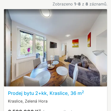
Zobrazeno
1-8
z
8
záznamů.
2
Prodej bytu 2+kk, Kraslice, 36 m
Kraslice, Zelená Hora