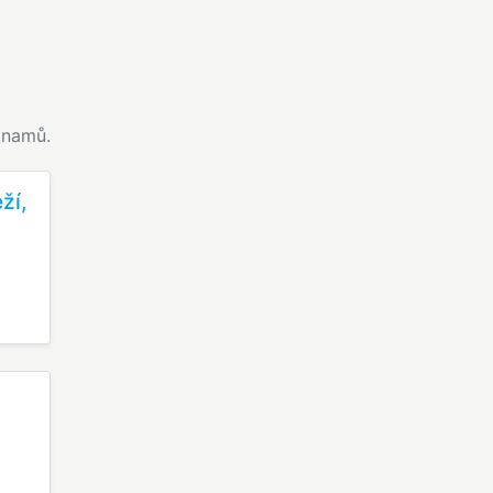
namů.
ží,