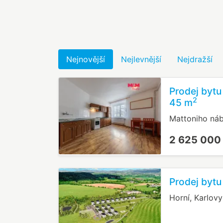
Nejnovější
Nejlevnější
Nejdražší
Prodej bytu
2
45 m
Mattoniho náb
2 625 000
Prodej bytu
Horní, Karlovy