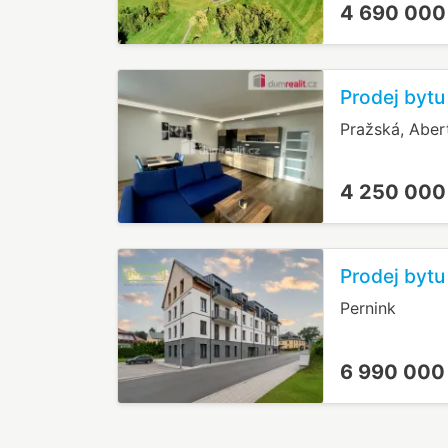
4 690 000
Prodej bytu
Pražská, Abe
4 250 000
Prodej bytu
Pernink
6 990 000