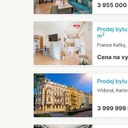
3 955 000
Prodej bytu
2
m
Franze Kafky,
Cena na v
Prodej bytu
Vítězná, Karlo
3 999 999