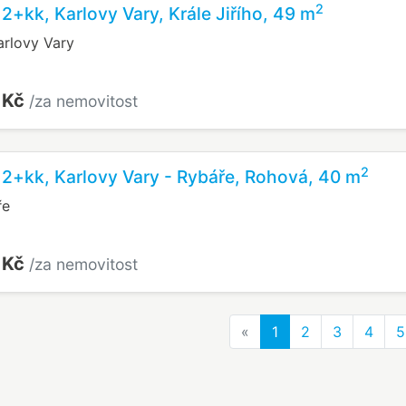
2
 2+kk, Karlovy Vary, Krále Jiřího, 49 m
Karlovy Vary
 Kč
/za nemovitost
2
 2+kk, Karlovy Vary - Rybáře, Rohová, 40 m
ře
 Kč
/za nemovitost
Previous
«
1
2
3
4
5