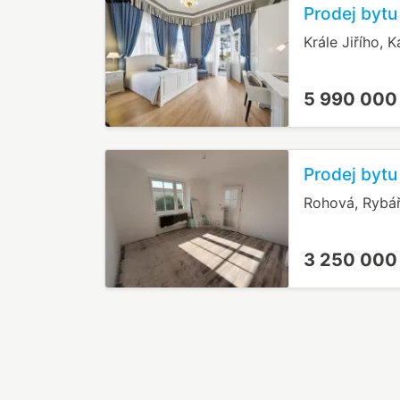
Prodej bytu
Krále Jiřího, 
5 990 000
Prodej bytu
Rohová, Rybá
3 250 000