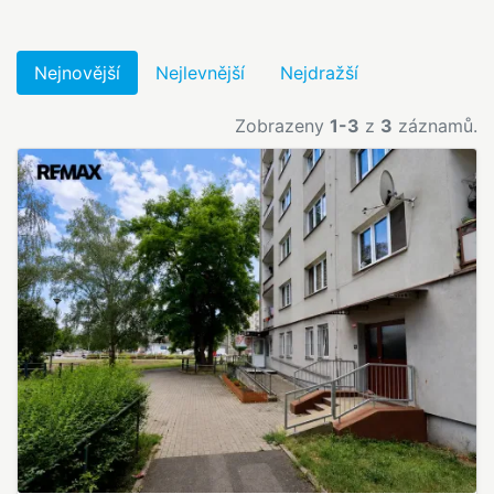
Nejnovější
Nejlevnější
Nejdražší
Zobrazeny
1-3
z
3
záznamů.