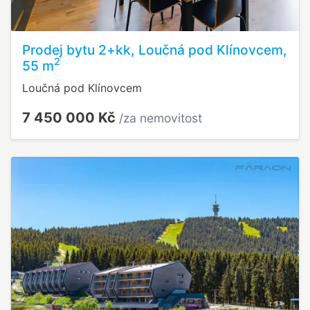
Prodej bytu 2+kk, Loučná pod Klínovcem,
2
55 m
Loučná pod Klínovcem
7 450 000 Kč
/za nemovitost