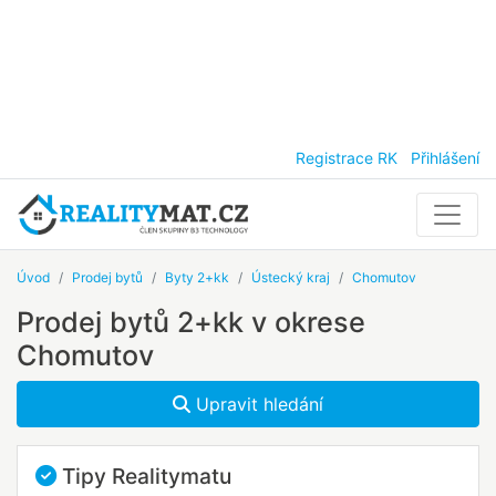
Registrace RK
Přihlášení
Úvod
Prodej bytů
Byty 2+kk
Ústecký kraj
Chomutov
Prodej bytů 2+kk v okrese
Chomutov
Upravit hledání
Tipy Realitymatu