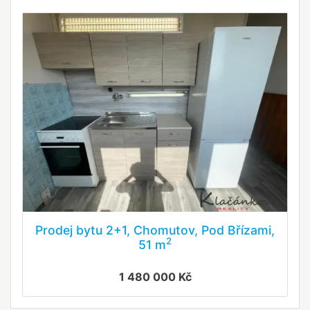
Prodej bytu 2+1, Chomutov, Pod Břízami,
2
51 m
1 480 000 Kč