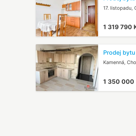
17. listopadu
1 319 790
Prodej byt
Kamenná, Ch
1 350 000