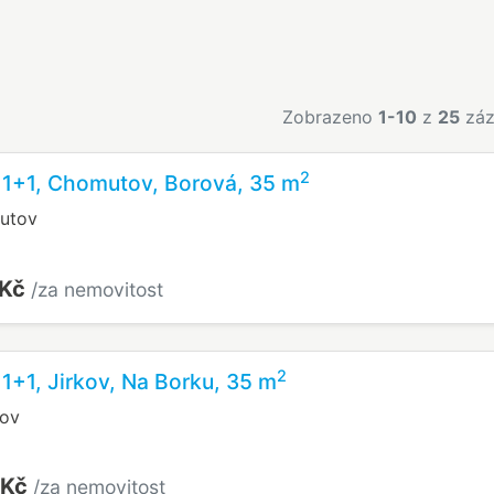
Zobrazeno
1-10
z
25
záz
2
 1+1, Chomutov, Borová, 35 m
utov
 Kč
/za nemovitost
2
 1+1, Jirkov, Na Borku, 35 m
kov
 Kč
/za nemovitost