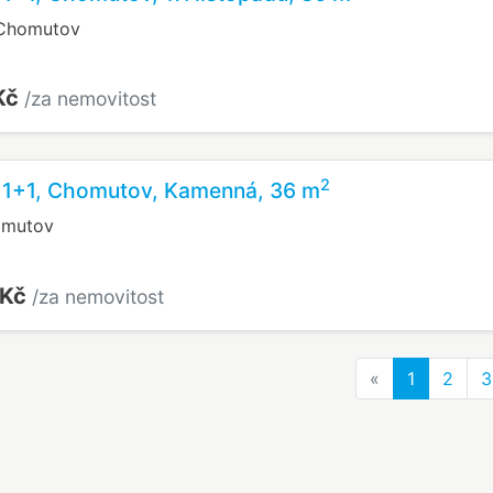
, Chomutov
 Kč
/za nemovitost
2
u 1+1, Chomutov, Kamenná, 36 m
omutov
 Kč
/za nemovitost
Previous
«
1
2
3