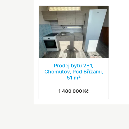
Prodej bytu 2+1,
Chomutov, Pod Břízami,
2
51 m
1 480 000 Kč