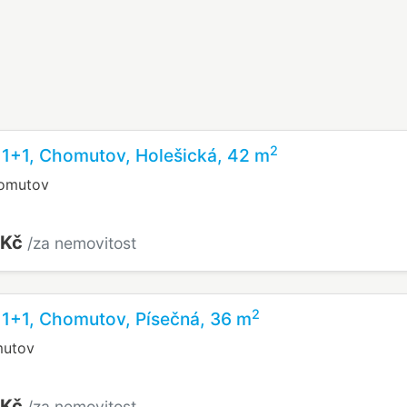
2
 1+1, Chomutov, Holešická, 42 m
homutov
 Kč
/za nemovitost
2
 1+1, Chomutov, Písečná, 36 m
mutov
 Kč
/za nemovitost