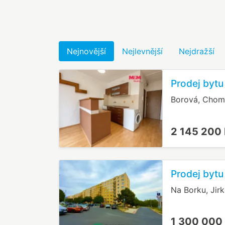
Nejnovější
Nejlevnější
Nejdražší
Prodej bytu
Borová, Chom
2 145 200
Prodej bytu
Na Borku, Jir
1 300 000