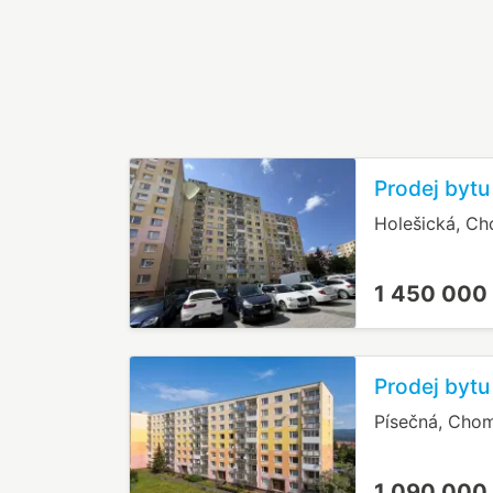
Prodej bytu
Holešická, C
1 450 000
Prodej bytu
Písečná, Cho
1 090 000