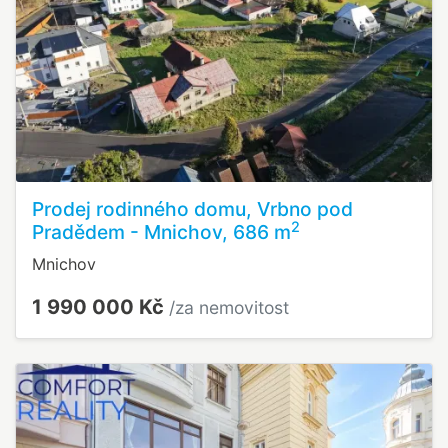
Prodej rodinného domu, Vrbno pod
2
Pradědem - Mnichov, 686 m
Mnichov
1 990 000 Kč
/za nemovitost