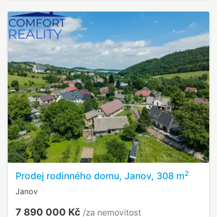
2
Prodej rodinného domu, Janov, 308 m
Janov
7 890 000 Kč
/za nemovitost