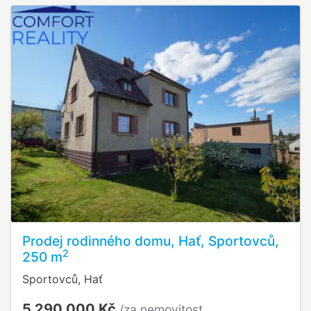
Prodej rodinného domu, Hať, Sportovců,
2
250 m
Sportovců, Hať
5 290 000 Kč
/za nemovitost