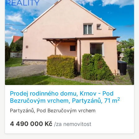
Prodej rodinného domu, Krnov - Pod
2
Bezručovým vrchem, Partyzánů, 71 m
Partyzánů, Pod Bezručovým vrchem
4 490 000 Kč
/za nemovitost