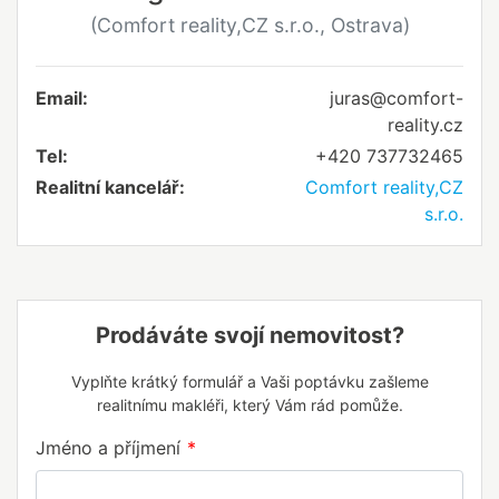
(Comfort reality,CZ s.r.o., Ostrava)
Email:
juras@comfort-
reality.cz
Tel:
+420 737732465
Realitní kancelář:
Comfort reality,CZ
s.r.o.
Prodáváte svojí nemovitost?
Vyplňte krátký formulář a Vaši poptávku zašleme
realitnímu makléři, který Vám rád pomůže.
Jméno a příjmení