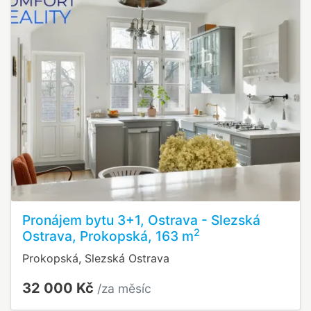
Pronájem bytu 3+1, Ostrava - Slezská
2
Ostrava, Prokopská, 163 m
Prokopská, Slezská Ostrava
32 000 Kč
/za měsíc