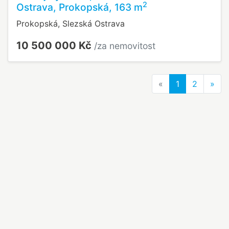
2
Ostrava, Prokopská, 163 m
Prokopská, Slezská Ostrava
10 500 000 Kč
/za nemovitost
Previous
Nex
«
1
2
»