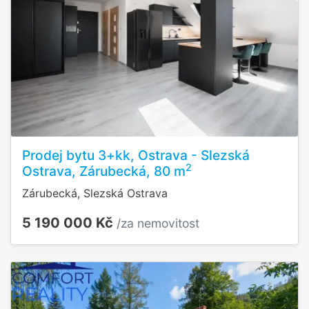
Prodej bytu 3+kk, Ostrava - Slezská
2
Ostrava, Zárubecká, 80 m
Zárubecká, Slezská Ostrava
5 190 000 Kč
/za nemovitost