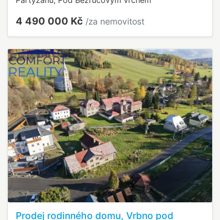
Partyzánů, Pod Bezručovým vrchem
4 490 000 Kč
/za nemovitost
Prodej rodinného domu, Vrbno pod