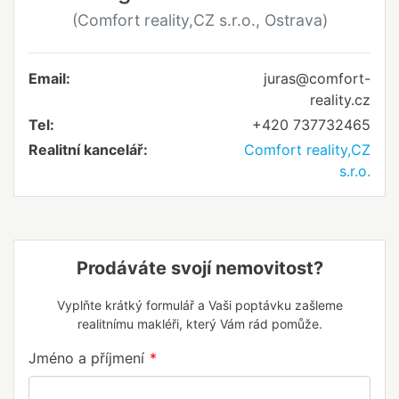
(Comfort reality,CZ s.r.o., Ostrava)
Email:
juras@comfort-
reality.cz
Tel:
+420 737732465
Realitní kancelář:
Comfort reality,CZ
s.r.o.
Prodáváte svojí nemovitost?
Vyplňte krátký formulář a Vaši poptávku zašleme
realitnímu makléři, který Vám rád pomůže.
Jméno a příjmení