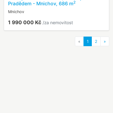
2
Pradědem - Mnichov, 686 m
Mnichov
1 990 000 Kč
/za nemovitost
Previous
Nex
«
1
2
»