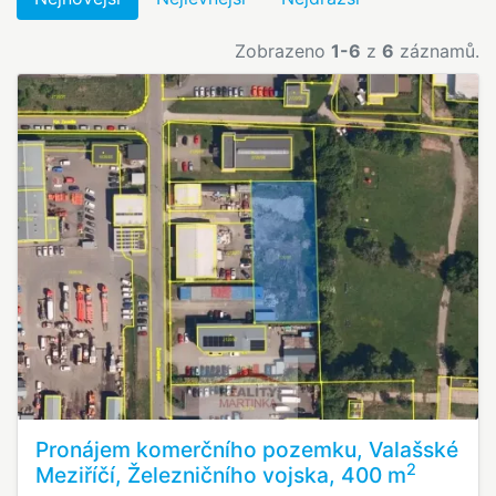
Zobrazeno
1-6
z
6
záznamů.
Pronájem komerčního pozemku, Valašské
2
Meziříčí, Železničního vojska, 400 m