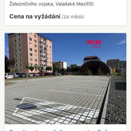
Železničního vojska, Valašské Meziříčí
Cena na vyžádání
/za měsíc