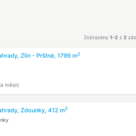
Zobrazeny
1-2
z
2
záz
2
hrady, Zlín - Prštné, 1799 m
za měsíc
2
ahrady, Zdounky, 412 m
ánky