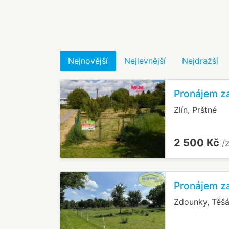
Nejnovější
Nejlevnější
Nejdražší
Pronájem za
Zlín, Prštné
2 500 Kč
/
Pronájem z
Zdounky, Těš