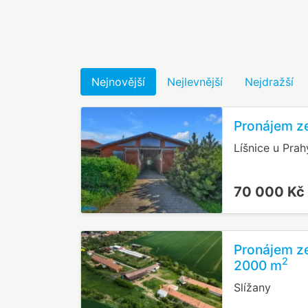
Nejnovější
Nejlevnější
Nejdražší
Pronájem ze
Líšnice u Prah
70 000 Kč
Pronájem ze
2
2000 m
Slížany