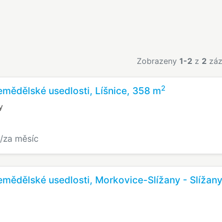
Zobrazeny
1-2
z
2
záz
2
mědělské usedlosti, Líšnice, 358 m
y
/za měsíc
mědělské usedlosti, Morkovice-Slížany - Slížany