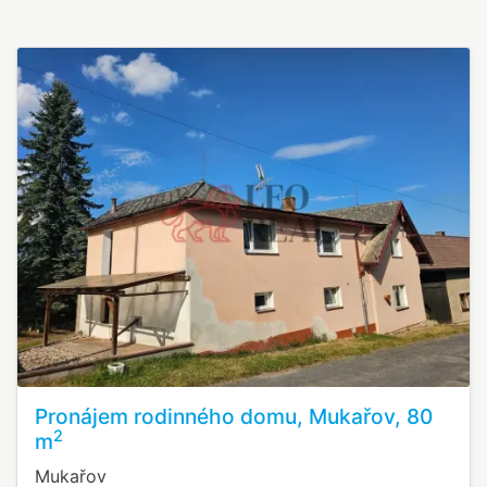
Pronájem rodinného domu, Mukařov, 80
2
m
Mukařov