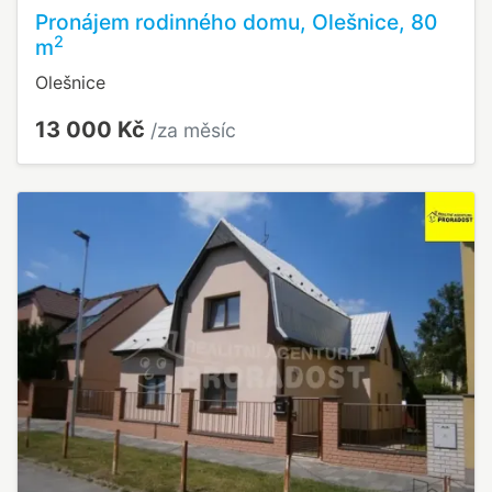
Pronájem rodinného domu, Olešnice, 80
2
m
Olešnice
13 000 Kč
/za měsíc