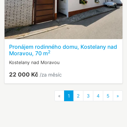
Pronájem rodinného domu, Kostelany nad
2
Moravou, 70 m
Kostelany nad Moravou
22 000 Kč
/za měsíc
Previous
Nex
«
1
2
3
4
5
»