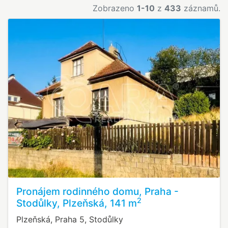
Zobrazeno
1-10
z
433
záznamů.
Pronájem rodinného domu, Praha -
2
Stodůlky, Plzeňská, 141 m
Plzeňská, Praha 5, Stodůlky