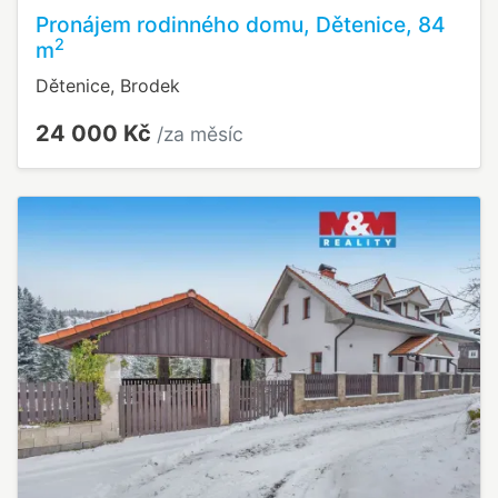
Pronájem rodinného domu, Dětenice, 84
2
m
Dětenice, Brodek
24 000 Kč
/za měsíc