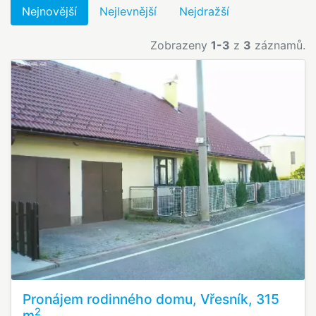
Nejnovější
Nejlevnější
Nejdražší
Zobrazeny
1-3
z
3
záznamů.
Pronájem rodinného domu, Vřesník, 315
2
m