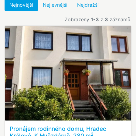
Nejnovější
Nejlevnější
Nejdražší
Zobrazeny
1-3
z
3
záznamů.
Pronájem rodinného domu, Hradec
2
Králové, K Hvězdárně, 280 m