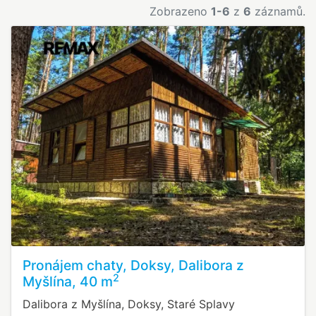
Zobrazeno
1-6
z
6
záznamů.
Pronájem chaty, Doksy, Dalibora z
2
Myšlína, 40 m
Dalibora z Myšlína, Doksy, Staré Splavy