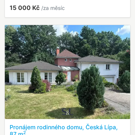
15 000 Kč
/za měsíc
Pronájem rodinného domu, Česká Lípa,
2
87 m