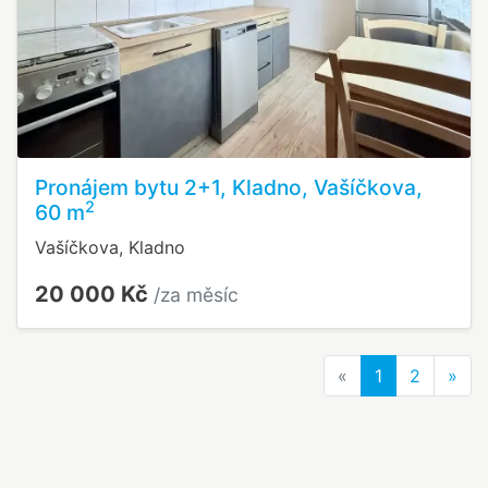
Pronájem bytu 2+1, Kladno, Vašíčkova,
2
60 m
Vašíčkova, Kladno
20 000 Kč
/za měsíc
Previous
Nex
«
1
2
»