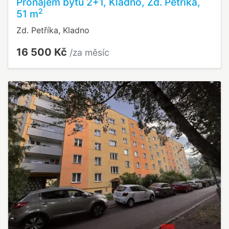
Pronájem bytu 2+1, Kladno, Zd. Petříka,
2
51 m
Zd. Petříka, Kladno
16 500 Kč
/za měsíc