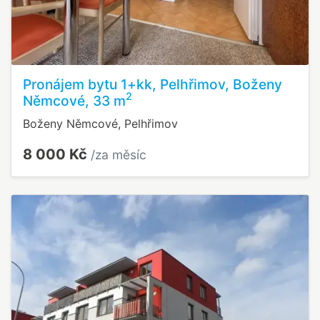
Pronájem bytu 1+kk, Pelhřimov, Boženy
2
Němcové, 33 m
Boženy Němcové, Pelhřimov
8 000 Kč
/za měsíc