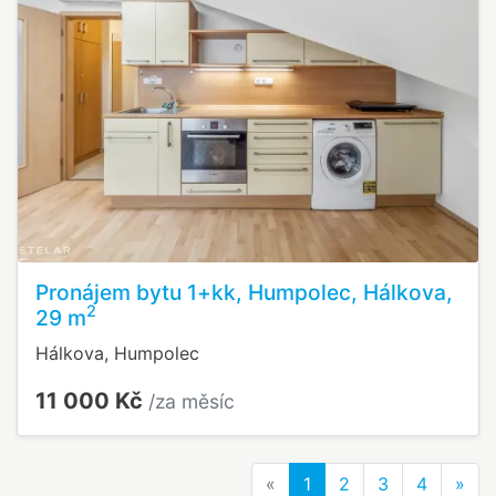
Pronájem bytu 1+kk, Humpolec, Hálkova,
2
29 m
Hálkova, Humpolec
11 000 Kč
/za měsíc
Previous
Nex
«
1
2
3
4
»