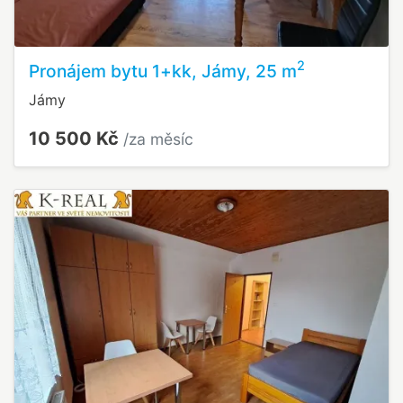
2
Pronájem bytu 1+kk, Jámy, 25 m
Jámy
10 500 Kč
/za měsíc