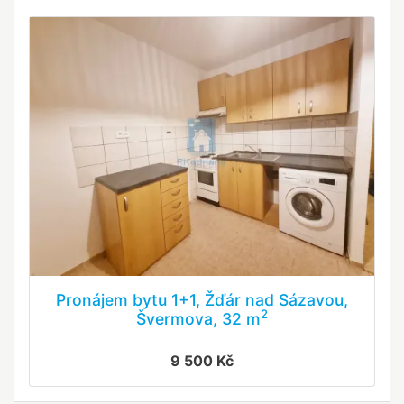
Pronájem bytu 1+1, Žďár nad Sázavou,
2
Švermova, 32 m
9 500 Kč