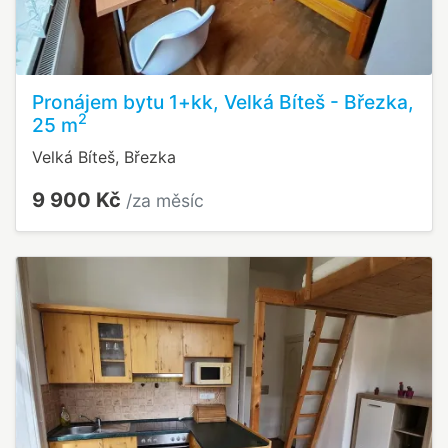
Pronájem bytu 1+kk, Velká Bíteš - Březka,
2
25 m
Velká Bíteš, Březka
9 900 Kč
/za měsíc