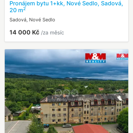
Pronájem bytu 1+kk, Nové Sedlo, Sadová,
2
20 m
Sadová, Nové Sedlo
14 000 Kč
/za měsíc