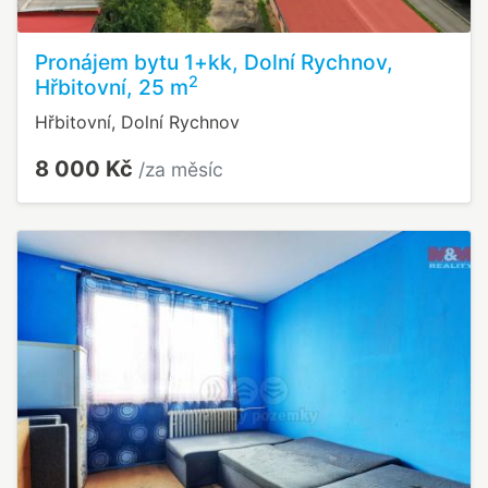
Pronájem bytu 1+kk, Dolní Rychnov,
2
Hřbitovní, 25 m
Hřbitovní, Dolní Rychnov
8 000 Kč
/za měsíc