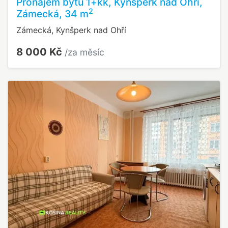
Pronájem bytu 1+kk, Kynšperk nad Ohří,
2
Zámecká, 34 m
Zámecká, Kynšperk nad Ohří
8 000 Kč
/za měsíc