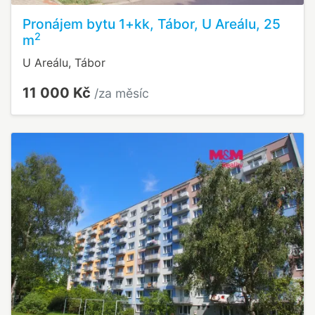
Pronájem bytu 1+kk, Tábor, U Areálu, 25
2
m
U Areálu, Tábor
11 000 Kč
/za měsíc