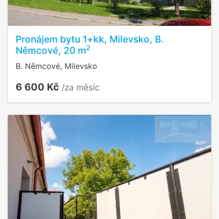
Pronájem bytu 1+kk, Milevsko, B.
2
Němcové, 20 m
B. Němcové, Milevsko
6 600 Kč
/za měsíc