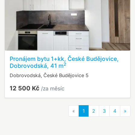
Pronájem bytu 1+kk, České Budějovice,
2
Dobrovodská, 41 m
Dobrovodská, České Budějovice 5
12 500 Kč
/za měsíc
Previous
Nex
«
1
2
3
4
»