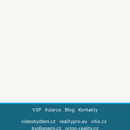
VSP
Inzerce
Blog
Kontakty
videobydleni.cz
realitypro.eu
vitio.cz
bydlisnami.cz
origo-reality.cz