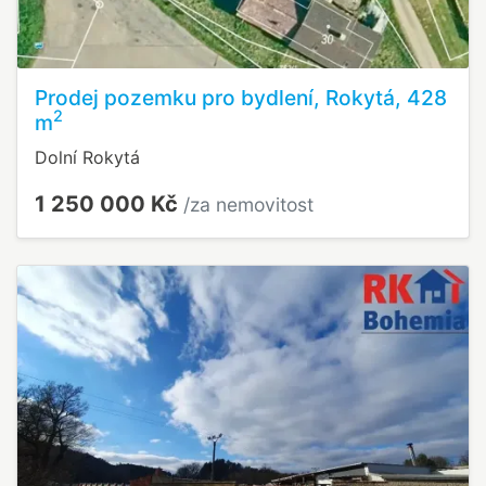
Prodej pozemku pro bydlení, Rokytá, 428
2
m
Dolní Rokytá
1 250 000 Kč
/za nemovitost