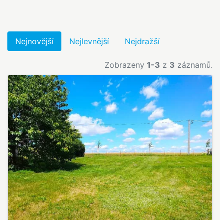
Nejnovější
Nejlevnější
Nejdražší
Zobrazeny
1-3
z
3
záznamů.