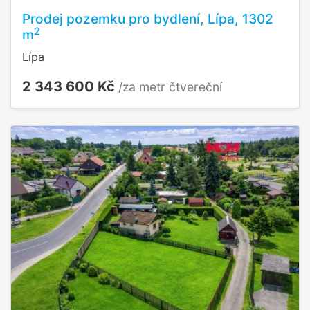
Prodej pozemku pro bydlení, Lípa, 1302
2
m
Lípa
2 343 600 Kč
/za metr čtvereční