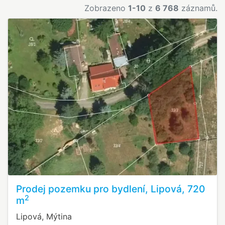
Zobrazeno
1-10
z
6 768
záznamů.
Prodej pozemku pro bydlení, Lipová, 720
2
m
Lipová, Mýtina