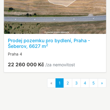
Prodej pozemku pro bydlení, Praha -
2
Šeberov, 6627 m
Praha 4
22 260 000 Kč
/za nemovitost
Previous
Nex
«
1
2
3
4
5
»