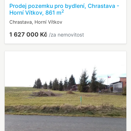
Prodej pozemku pro bydlení, Chrastava -
2
Horní Vítkov, 861 m
Chrastava, Horní Vítkov
1 627 000 Kč
/za nemovitost