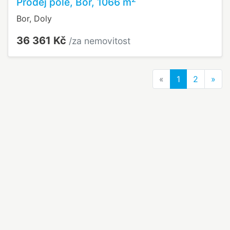
Prodej pole, Bor, 1066 m
Bor, Doly
36 361 Kč
/za nemovitost
Previous
Nex
«
1
2
»