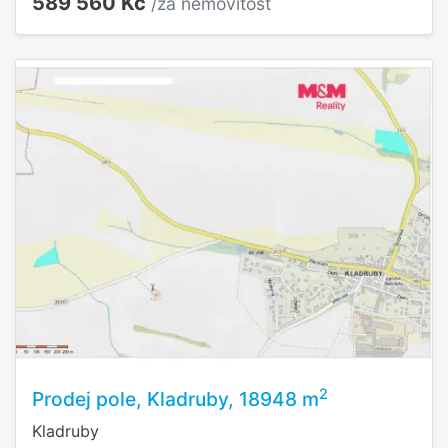
589 560 Kč
/za nemovitost
2
Prodej pole, Kladruby, 18948 m
Kladruby