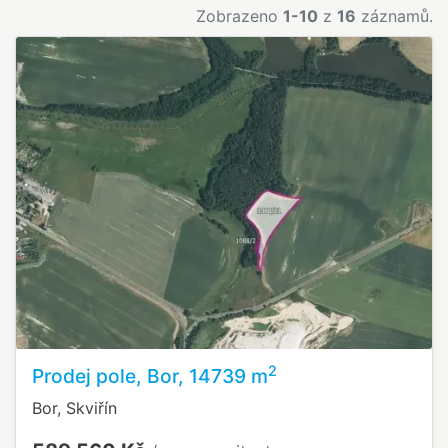
Zobrazeno
1-10
z
16
záznamů.
2
Prodej pole, Bor, 14739 m
Bor, Skviřín