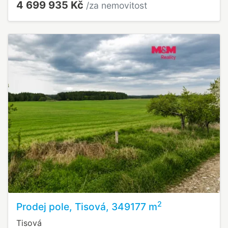
4 699 935 Kč
/za nemovitost
2
Prodej pole, Tisová, 349177 m
Tisová