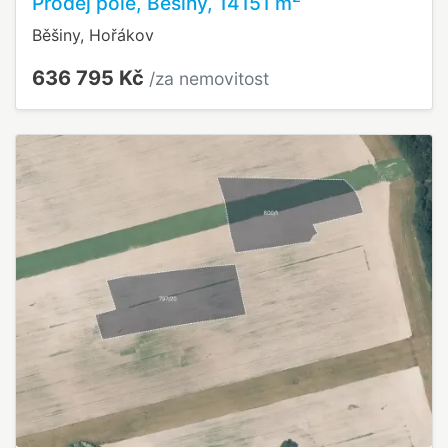
Prodej pole, Běšiny, 14151 m
Běšiny, Hořákov
636 795 Kč
/za nemovitost