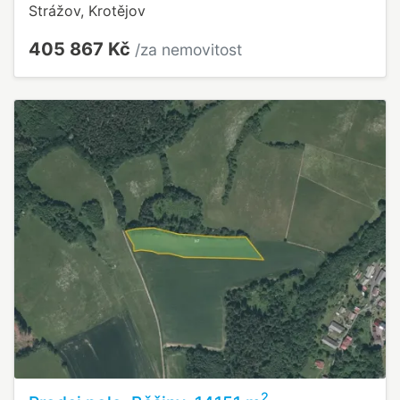
Strážov, Krotějov
405 867 Kč
/za nemovitost
2