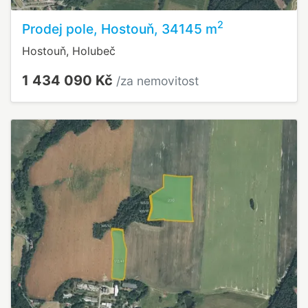
2
Prodej pole, Hostouň, 34145 m
Hostouň, Holubeč
1 434 090 Kč
/za nemovitost