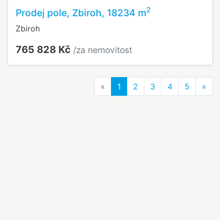
2
Prodej pole, Zbiroh, 18234 m
Zbiroh
765 828 Kč
/za nemovitost
Previous
Nex
«
1
2
3
4
5
»