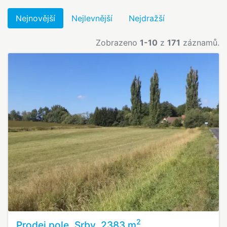
Nejnovější
Nejlevnější
Nejdražší
Zobrazeno
1-10
z
171
záznamů.
2
Prodej pole, Srby, 2383 m