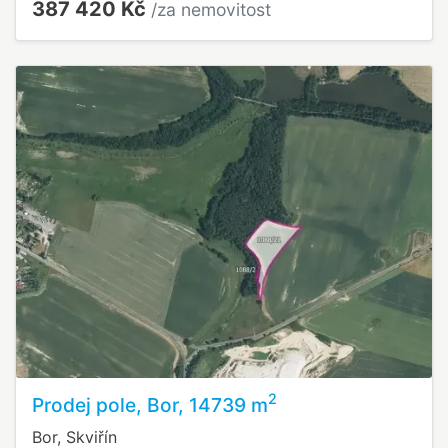
387 420 Kč
/za nemovitost
2
Prodej pole, Bor, 14739 m
Bor, Skviřín