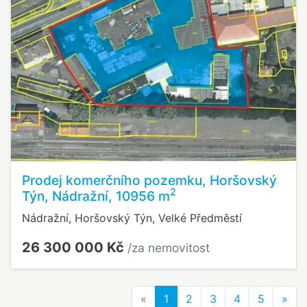
Prodej komerčního pozemku, Horšovský
2
Týn, Nádražní, 10956 m
Nádražní, Horšovský Týn, Velké Předměstí
26 300 000 Kč
/za nemovitost
Previous
Nex
«
1
2
3
4
5
»