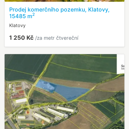
Prodej komerčního pozemku, Klatovy,
2
15485 m
Klatovy
1 250 Kč
/za metr čtvereční