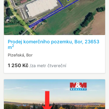
Prodej komerčního pozemku, Bor, 23653
2
m
Plzeňská, Bor
1 250 Kč
/za metr čtvereční