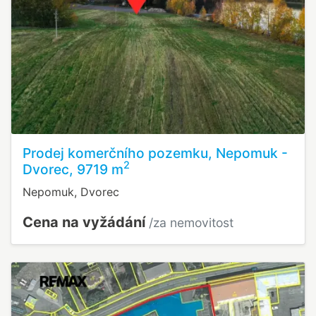
Prodej komerčního pozemku, Nepomuk -
2
Dvorec, 9719 m
Nepomuk, Dvorec
Cena na vyžádání
/za nemovitost