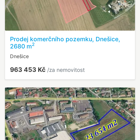
Prodej komerčního pozemku, Dnešice,
2
2680 m
Dnešice
963 453 Kč
/za nemovitost