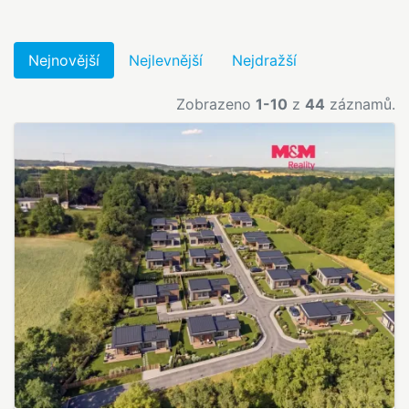
Nejnovější
Nejlevnější
Nejdražší
Zobrazeno
1-10
z
44
záznamů.