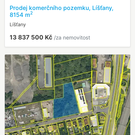
Prodej komerčního pozemku, Líšťany,
2
8154 m
Líšťany
13 837 500 Kč
/za nemovitost