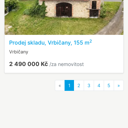
2
Prodej skladu, Vrbičany, 155 m
Vrbičany
2 490 000 Kč
/za nemovitost
Previous
Nex
«
1
2
3
4
5
»