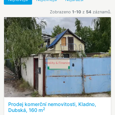
Zobrazeno
1-10
z
54
záznamů.
Prodej komerční nemovitosti, Kladno,
2
Dubská, 160 m