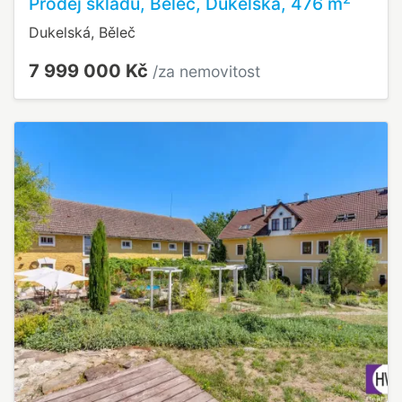
Prodej skladu, Běleč, Dukelská, 476 m
Dukelská, Běleč
7 999 000 Kč
/za nemovitost