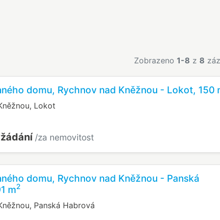
Zobrazeno
1-8
z
8
záz
inného domu, Rychnov nad Kněžnou - Lokot, 150
Kněžnou, Lokot
yžádání
/za nemovitost
inného domu, Rychnov nad Kněžnou - Panská
2
91 m
Kněžnou, Panská Habrová