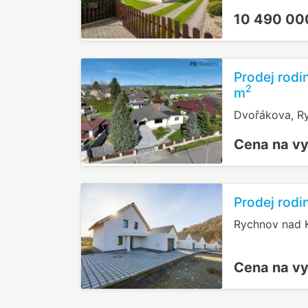
10 490 00
Prodej rod
2
m
Dvořákova, R
Cena na v
Prodej rod
Rychnov nad K
Cena na v