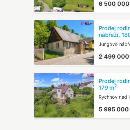
6 500 000
Prodej rod
nábřeží, 18
Jungovo nábř
2 499 000
Prodej rod
2
179 m
Rychnov nad 
5 995 000