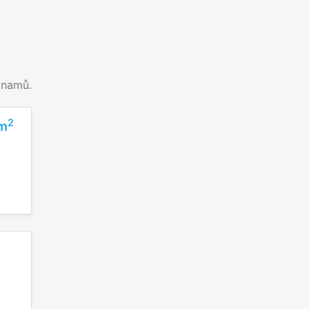
namů.
2
 m