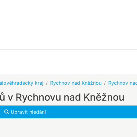
álovéhradecký kraj
Rychnov nad Kněžnou
Rychnov na
mů v Rychnovu nad Kněžnou
Upravit hledání