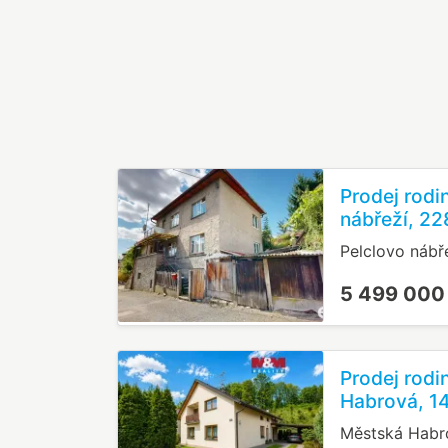
Prodej rod
nábřeží, 22
Pelclovo nábř
5 499 000
Prodej rod
Habrová, 1
Městská Habr