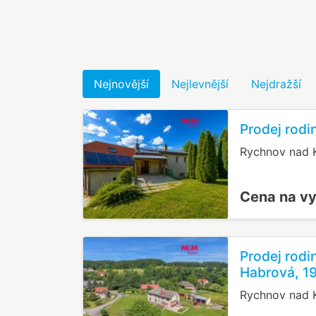
Nejnovější
Nejlevnější
Nejdražší
Prodej rod
Rychnov nad 
Cena na v
Prodej rod
Habrová, 1
Rychnov nad 