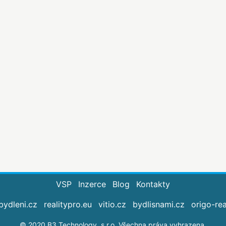
VSP
Inzerce
Blog
Kontakty
bydleni.cz
realitypro.eu
vitio.cz
bydlisnami.cz
origo-rea
© 2020 B3 Technology, s.r.o. Všechna práva vyhrazena.