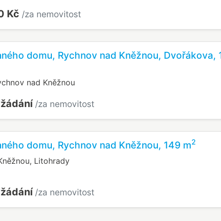
0 Kč
/za nemovitost
inného domu, Rychnov nad Kněžnou, Dvořákova, 
ychnov nad Kněžnou
yžádání
/za nemovitost
2
inného domu, Rychnov nad Kněžnou, 149 m
něžnou, Litohrady
yžádání
/za nemovitost