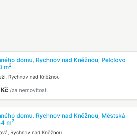
inného domu, Rychnov nad Kněžnou, Pelclovo
2
8 m
eží, Rychnov nad Kněžnou
 Kč
/za nemovitost
inného domu, Rychnov nad Kněžnou, Městská
2
44 m
ová, Rychnov nad Kněžnou