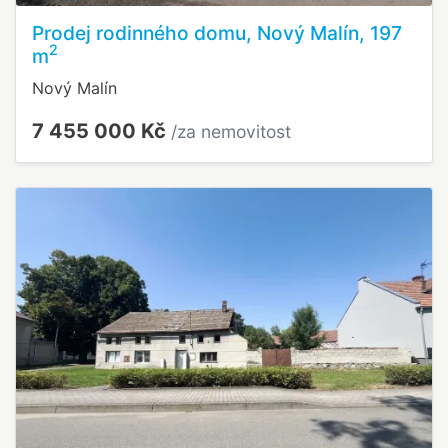
Prodej rodinného domu, Nový Malín, 197
2
m
Nový Malín
7 455 000 Kč
/za nemovitost