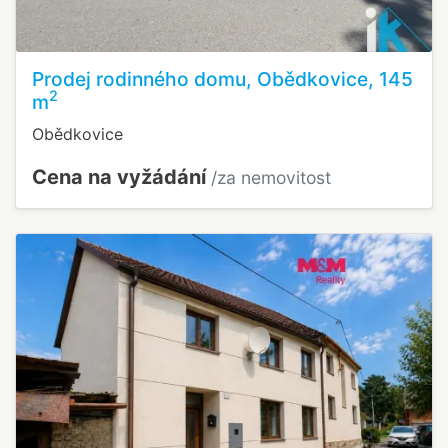
Prodej rodinného domu, Obědkovice, 145
2
m
Obědkovice
Cena na vyžádání
/za nemovitost