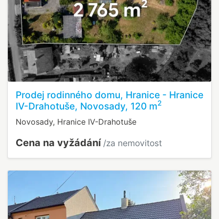
Prodej rodinného domu, Hranice - Hranice
2
IV-Drahotuše, Novosady, 120 m
Novosady, Hranice IV-Drahotuše
Cena na vyžádání
/za nemovitost