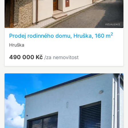
2
Prodej rodinného domu, Hruška, 160 m
Hruška
490 000 Kč
/za nemovitost