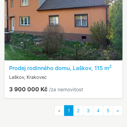
2
Prodej rodinného domu, Laškov, 115 m
Laškov, Krakovec
3 900 000 Kč
/za nemovitost
Previous
Nex
«
1
2
3
4
5
»