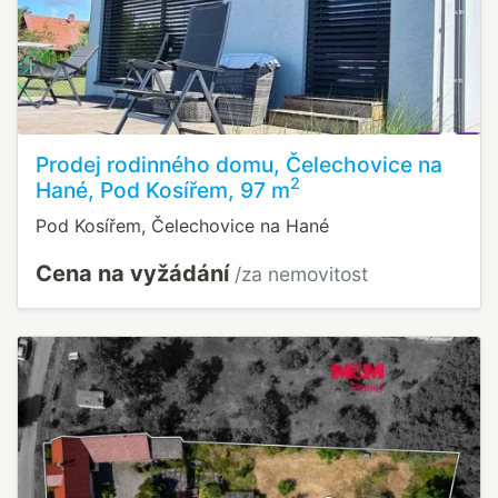
Prodej rodinného domu, Čelechovice na
2
Hané, Pod Kosířem, 97 m
Pod Kosířem, Čelechovice na Hané
Cena na vyžádání
/za nemovitost