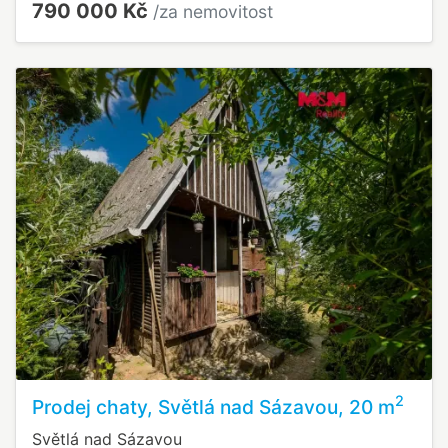
790 000 Kč
/za nemovitost
2
Prodej chaty, Světlá nad Sázavou, 20 m
Světlá nad Sázavou