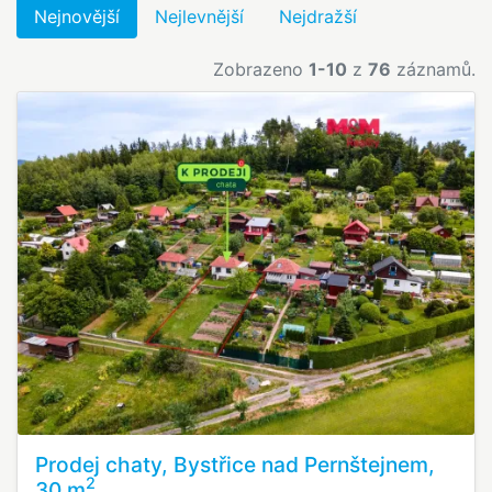
Nejnovější
Nejlevnější
Nejdražší
Zobrazeno
1-10
z
76
záznamů.
Prodej chaty, Bystřice nad Pernštejnem,
2
30 m