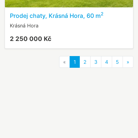
2
Prodej chaty, Krásná Hora, 60 m
Krásná Hora
2 250 000 Kč
Previous
Nex
«
1
2
3
4
5
»