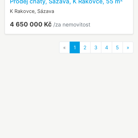
Prodej chaty, Sázava, K Rakovce, 55 m
K Rakovce, Sázava
4 650 000 Kč
/za nemovitost
Previous
Nex
«
1
2
3
4
5
»