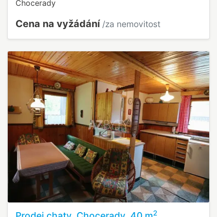
Chocerady
Cena na vyžádání
/za nemovitost
2
Prodej chaty, Chocerady, 40 m