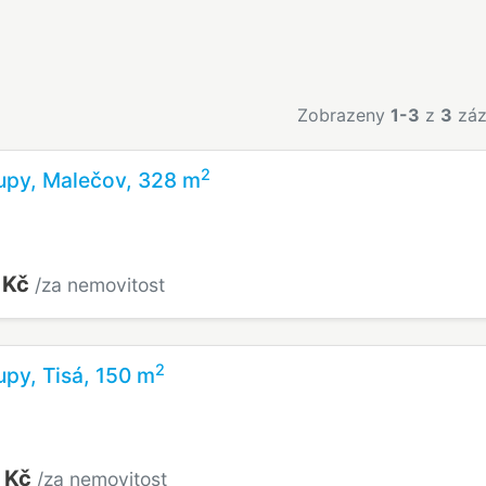
Zobrazeny
1-3
z
3
záz
2
upy, Malečov, 328 m
 Kč
/za nemovitost
2
upy, Tisá, 150 m
 Kč
/za nemovitost