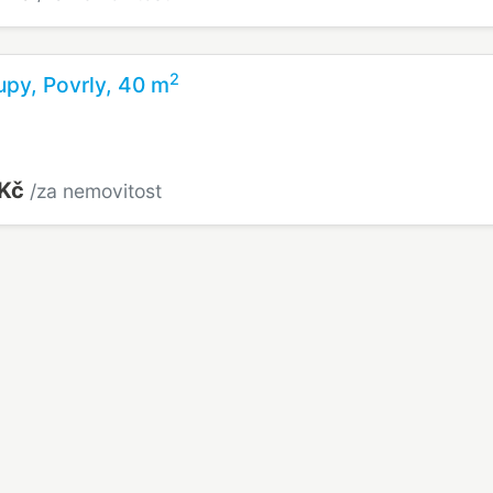
2
upy, Povrly, 40 m
 Kč
/za nemovitost