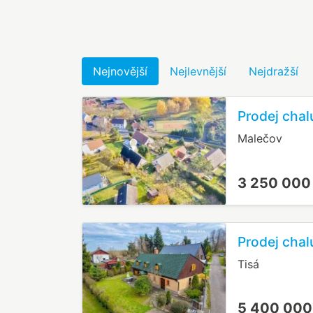
Nejnovější
Nejlevnější
Nejdražší
Prodej chal
Malečov
3 250 000
Prodej chal
Tisá
5 400 000