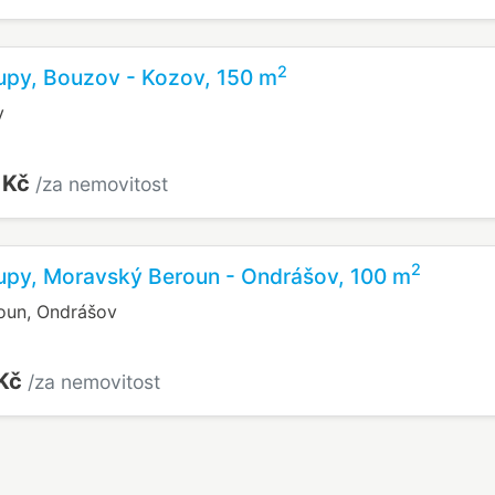
2
upy, Bouzov - Kozov, 150 m
v
 Kč
/za nemovitost
2
upy, Moravský Beroun - Ondrášov, 100 m
oun, Ondrášov
 Kč
/za nemovitost