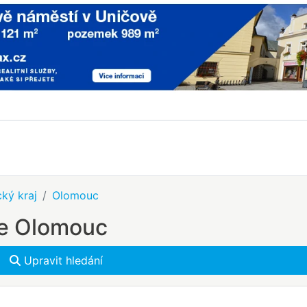
ký kraj
Olomouc
se Olomouc
Upravit hledání