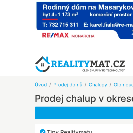
Úvod
Prodej domů
Chalupy
Olomouc
Prodej chalup v okre
Tipy Realitymatu