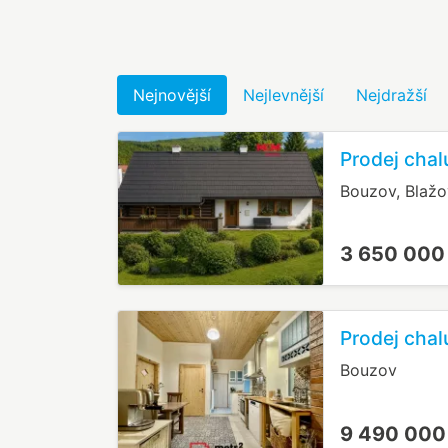
Nejnovější
Nejlevnější
Nejdražší
Prodej chal
Bouzov, Blažo
3 650 000
Prodej cha
Bouzov
9 490 000