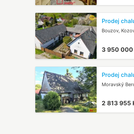
Prodej chal
Bouzov, Kozo
3 950 000
Prodej chal
Moravský Ber
2 813 955