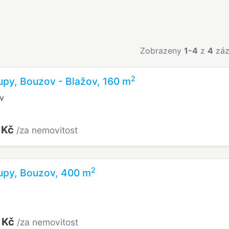
Zobrazeny
1-4
z
4
záz
2
upy, Bouzov - Blažov, 160 m
v
 Kč
/za nemovitost
2
lupy, Bouzov, 400 m
 Kč
/za nemovitost