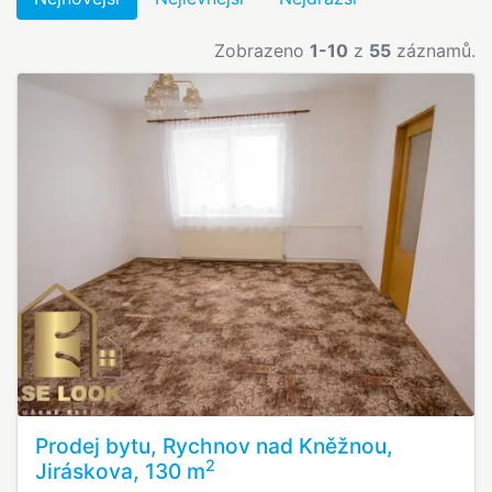
Zobrazeno
1-10
z
55
záznamů.
Prodej bytu, Rychnov nad Kněžnou,
2
Jiráskova, 130 m