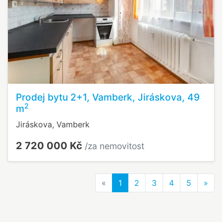
Prodej bytu 2+1, Vamberk, Jiráskova, 49
2
m
Jiráskova, Vamberk
2 720 000 Kč
/za nemovitost
Previous
Nex
«
1
2
3
4
5
»