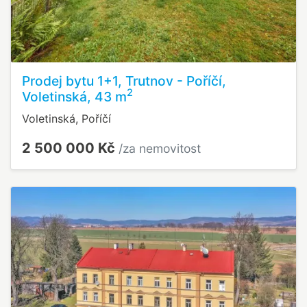
Prodej bytu 1+1, Trutnov - Poříčí,
2
Voletinská, 43 m
Voletinská, Poříčí
2 500 000 Kč
/za nemovitost