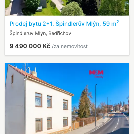
2
Prodej bytu 2+1, Špindlerův Mlýn, 59 m
Špindlerův Mlýn, Bedřichov
9 490 000 Kč
/za nemovitost