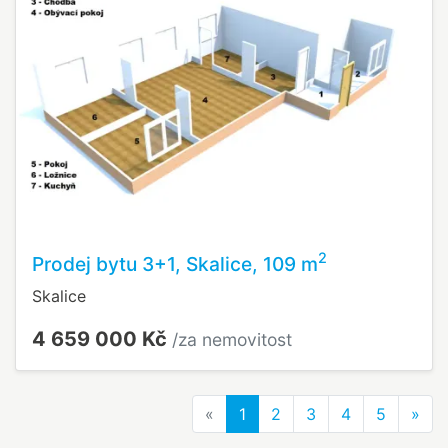
2
Prodej bytu 3+1, Skalice, 109 m
Skalice
4 659 000 Kč
/za nemovitost
Previous
Nex
«
1
2
3
4
5
»