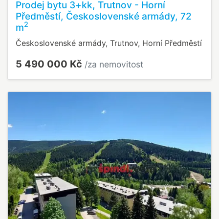
Prodej bytu 3+kk, Trutnov - Horní
Předměstí, Československé armády, 72
2
m
Československé armády, Trutnov, Horní Předměstí
5 490 000 Kč
/za nemovitost