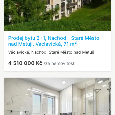
Prodej bytu 3+1, Náchod - Staré Město
2
nad Metují, Václavická, 71 m
Václavická, Náchod, Staré Město nad Metují
4 510 000 Kč
/za nemovitost