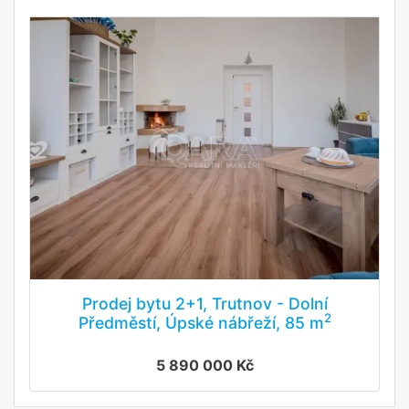
Prodej bytu 2+1, Trutnov - Dolní
2
Předměstí, Úpské nábřeží, 85 m
5 890 000 Kč