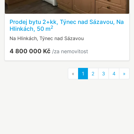
Prodej bytu 2+kk, Týnec nad Sázavou, Na
2
Hlinkách, 50 m
Na Hlinkách, Týnec nad Sázavou
4 800 000 Kč
/za nemovitost
Previous
Nex
«
1
2
3
4
»