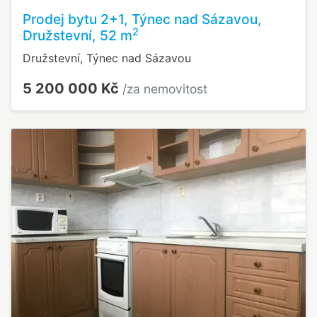
Prodej bytu 2+1, Týnec nad Sázavou,
2
Družstevní, 52 m
Družstevní, Týnec nad Sázavou
5 200 000 Kč
/za nemovitost