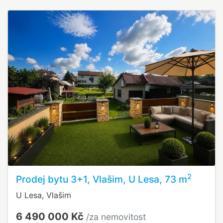
2
Prodej bytu 3+1, Vlašim, U Lesa, 73 m
U Lesa, Vlašim
6 490 000 Kč
/za nemovitost