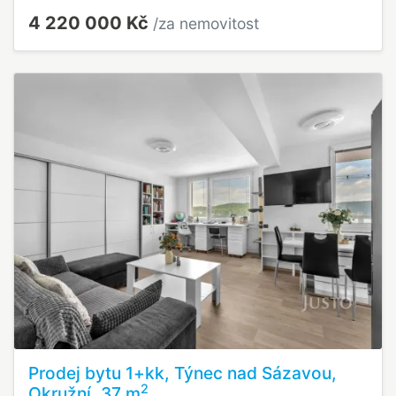
4 220 000 Kč
/za nemovitost
Prodej bytu 1+kk, Týnec nad Sázavou,
2
Okružní, 37 m